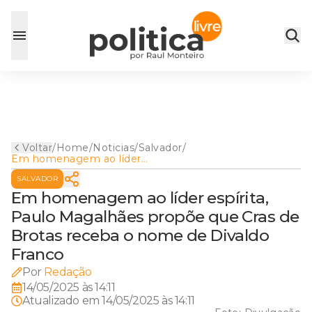
Voltar
/
Home
/
Noticias
/
Salvador
/
Em homenagem ao líder
espírita, Paulo Magalhães
SALVADOR
propõe que Cras de Brotas
receba o nome de Divaldo
Em homenagem ao líder espírita,
Franco
Paulo Magalhães propõe que Cras de
Brotas receba o nome de Divaldo
Franco
Por
Redação
14/05/2025 às 14:11
Atualizado em
14/05/2025 às 14:11