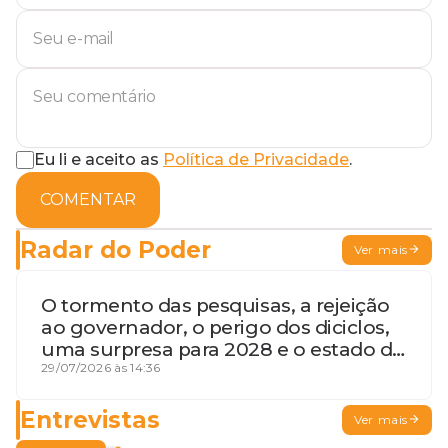
Eu li e aceito as
Política de Privacidade
.
COMENTAR
Radar do Poder
Ver mais
O tormento das pesquisas, a rejeição
ao governador, o perigo dos diciclos,
uma surpresa para 2028 e o estado de
terceira guerra mundial
29/07/2026 às 14:36
Entrevistas
Ver mais