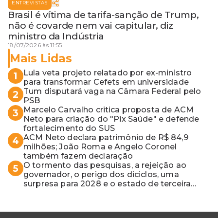
ENTREVISTAS
Brasil é vítima de tarifa-sanção de Trump,
não é covarde nem vai capitular, diz
ministro da Indústria
18/07/2026 às 11:55
Mais Lidas
Lula veta projeto relatado por ex-ministro
1
para transformar Cefets em universidade
Tum disputará vaga na Câmara Federal pelo
2
PSB
Marcelo Carvalho critica proposta de ACM
3
Neto para criação do "Pix Saúde" e defende
fortalecimento do SUS
ACM Neto declara patrimônio de R$ 84,9
4
milhões; João Roma e Angelo Coronel
também fazem declaração
O tormento das pesquisas, a rejeição ao
5
governador, o perigo dos diciclos, uma
surpresa para 2028 e o estado de terceira
guerra mundial