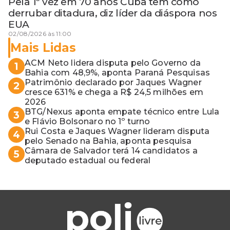
Pela 1ª vez em 70 anos Cuba tem como
derrubar ditadura, diz líder da diáspora nos
EUA
02/08/2026 às 11:00
Mais Lidas
ACM Neto lidera disputa pelo Governo da
1
Bahia com 48,9%, aponta Paraná Pesquisas
Patrimônio declarado por Jaques Wagner
2
cresce 631% e chega a R$ 24,5 milhões em
2026
BTG/Nexus aponta empate técnico entre Lula
3
e Flávio Bolsonaro no 1º turno
Rui Costa e Jaques Wagner lideram disputa
4
pelo Senado na Bahia, aponta pesquisa
Câmara de Salvador terá 14 candidatos a
5
deputado estadual ou federal