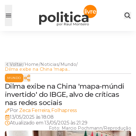
Voltar
/
Home
/
Noticias
/
Mundo
/
Dilma exibe na China 'mapa-
múndi invertido' do IBGE,
MUNDO
alvo de críticas nas redes
sociais
Dilma exibe na China 'mapa-múndi
invertido' do IBGE, alvo de críticas
nas redes sociais
Por
Zeca Ferreira, Folhapress
13/05/2025 às 18:08
Atualizado em
13/05/2025 às 21:29
Foto:
Marcio Pochmann/Reprodução