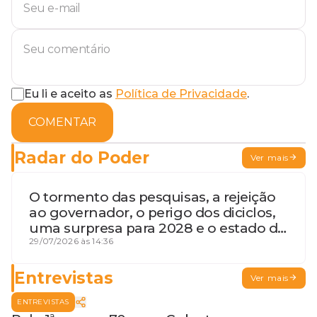
Eu li e aceito as
Política de Privacidade
.
COMENTAR
Radar do Poder
Ver mais
O tormento das pesquisas, a rejeição
ao governador, o perigo dos diciclos,
uma surpresa para 2028 e o estado de
terceira guerra mundial
29/07/2026 às 14:36
Entrevistas
Ver mais
ENTREVISTAS