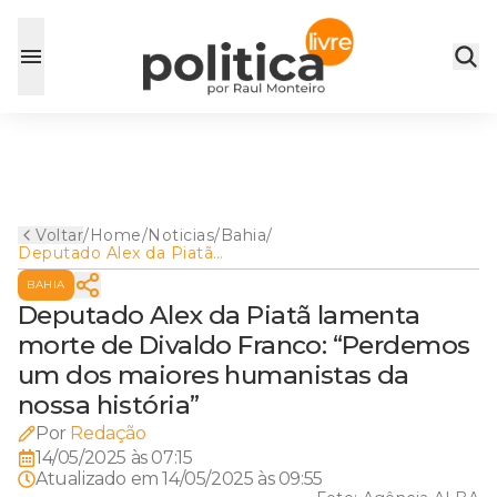
Voltar
/
Home
/
Noticias
/
Bahia
/
Deputado Alex da Piatã
lamenta morte de Divaldo
BAHIA
Franco: “Perdemos um dos
maiores humanistas da nossa
Deputado Alex da Piatã lamenta
história”
morte de Divaldo Franco: “Perdemos
um dos maiores humanistas da
nossa história”
Por
Redação
14/05/2025 às 07:15
Atualizado em
14/05/2025 às 09:55