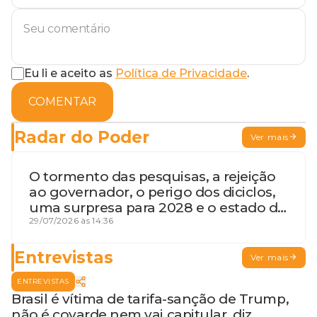
Eu li e aceito as
Política de Privacidade
.
COMENTAR
Radar do Poder
Ver mais
O tormento das pesquisas, a rejeição
ao governador, o perigo dos diciclos,
uma surpresa para 2028 e o estado de
terceira guerra mundial
29/07/2026 às 14:36
Entrevistas
Ver mais
ENTREVISTAS
Brasil é vítima de tarifa-sanção de Trump,
não é covarde nem vai capitular, diz