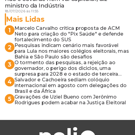
ministro da Indústria
18/07/2026 às 11:55
Mais Lidas
Marcelo Carvalho critica proposta de ACM
1
Neto para criação do "Pix Saúde" e defende
fortalecimento do SUS
Pesquisas indicam cenário mais favorável
2
para Lula nos maiores colégios eleitorais, mas
Bahia e São Paulo são desafios
O tormento das pesquisas, a rejeição ao
3
governador, o perigo dos diciclos, uma
surpresa para 2028 e o estado de terceira
guerra mundial
Salvador e Cachoeira sediam colóquio
4
internacional em agosto com delegações do
Brasil e da África
Gravações de Uziel Bueno com Jerônimo
5
Rodrigues podem acabar na Justiça Eleitoral