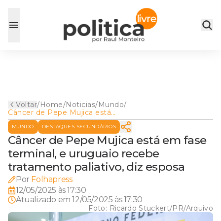
Voltar
/
Home
/
Noticias
/
Mundo
/
Câncer de Pepe Mujica está
em fase terminal, e uruguaio
MUNDO
DESTAQUES SECUNDÁRIOS
recebe tratamento paliativo,
diz esposa
Câncer de Pepe Mujica está em fase
terminal, e uruguaio recebe
tratamento paliativo, diz esposa
Por
Folhapress
12/05/2025 às 17:30
Atualizado em
12/05/2025 às 17:30
Foto:
Ricardo Stuckert/PR/Arquivo