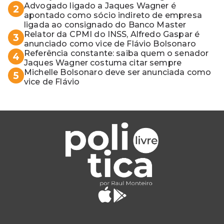
vaga do Quinto para o MP baiano
Advogado ligado a Jaques Wagner é
2
apontado como sócio indireto de empresa
ligada ao consignado do Banco Master
Relator da CPMI do INSS, Alfredo Gaspar é
3
anunciado como vice de Flávio Bolsonaro
Referência constante: saiba quem o senador
4
Jaques Wagner costuma citar sempre
Michelle Bolsonaro deve ser anunciada como
5
vice de Flávio