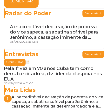
COMENTAR
Radar do Poder
Ver mais
A inacreditável declaração de pobreza
do vice sapeca, a sabatina sofrível para
Jerônimo, a cassação iminente da
desembargadora e a vaga do Quinto
05/08/2026 às 12:16
para o MP baiano
Entrevistas
Ver mais
ENTREVISTAS
Pela 1ª vez em 70 anos Cuba tem como
derrubar ditadura, diz líder da diáspora nos
EUA
02/08/2026 às 11:00
Mais Lidas
A inacreditável declaração de pobreza do vice
1
sapeca, a sabatina sofrível para Jerônimo, a
cassação iminente da desembargadora e a