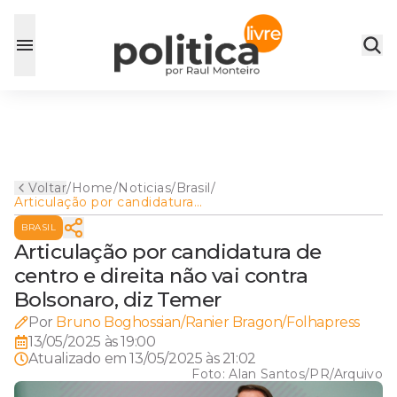
Voltar
/
Home
/
Noticias
/
Brasil
/
Articulação por candidatura
de centro e direita não vai
BRASIL
contra Bolsonaro, diz Temer
Articulação por candidatura de
centro e direita não vai contra
Bolsonaro, diz Temer
Por
Bruno Boghossian/Ranier Bragon/Folhapress
13/05/2025 às 19:00
Atualizado em
13/05/2025 às 21:02
Foto:
Alan Santos/PR/Arquivo