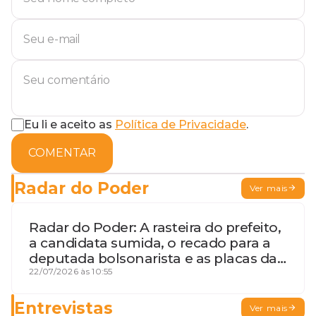
Eu li e aceito as
Política de Privacidade
.
COMENTAR
Radar do Poder
Ver mais
Radar do Poder: A rasteira do prefeito,
a candidata sumida, o recado para a
deputada bolsonarista e as placas da
discórdia
22/07/2026 às 10:55
Entrevistas
Ver mais