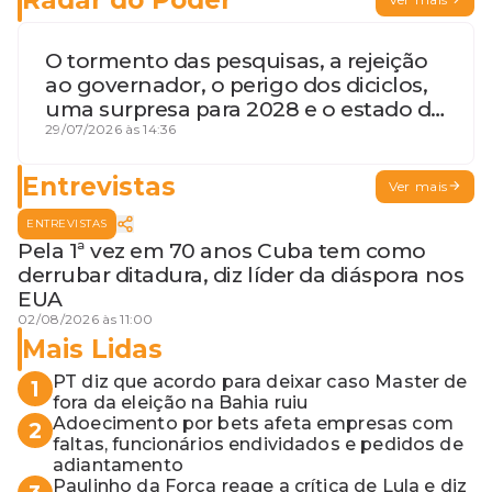
O tormento das pesquisas, a rejeição
ao governador, o perigo dos diciclos,
uma surpresa para 2028 e o estado de
terceira guerra mundial
29/07/2026 às 14:36
Entrevistas
Ver mais
ENTREVISTAS
Pela 1ª vez em 70 anos Cuba tem como
derrubar ditadura, diz líder da diáspora nos
EUA
02/08/2026 às 11:00
Mais Lidas
PT diz que acordo para deixar caso Master de
1
fora da eleição na Bahia ruiu
Adoecimento por bets afeta empresas com
2
faltas, funcionários endividados e pedidos de
adiantamento
Paulinho da Força reage a crítica de Lula e diz