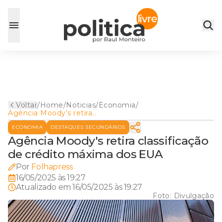
Voltar
/
Home
/
Noticias
/
Economia
/
Agência Moody's retira
classificação de crédito
ECONOMIA
DESTAQUES SECUNDÁRIOS
máxima dos EUA
Agência Moody's retira classificação
de crédito máxima dos EUA
Por
Folhapress
16/05/2025 às 19:27
Atualizado em
16/05/2025 às 19:27
Foto:
Divulgação