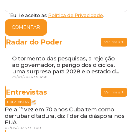
Eu li e aceito as
Política de Privacidade
.
COMENTAR
Radar do Poder
Ver mais
O tormento das pesquisas, a rejeição
ao governador, o perigo dos diciclos,
uma surpresa para 2028 e o estado de
terceira guerra mundial
29/07/2026 às 14:36
Entrevistas
Ver mais
ENTREVISTAS
Pela 1ª vez em 70 anos Cuba tem como
derrubar ditadura, diz líder da diáspora nos
EUA
02/08/2026 às 11:00