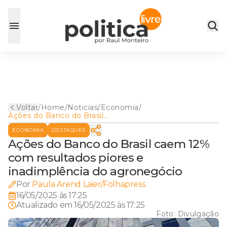
Voltar
/
Home
/
Noticias
/
Economia
/
Ações do Banco do Brasil
caem 12% com resultados
ECONOMIA
DESTAQUES
piores e inadimplência do
agronegócio
Ações do Banco do Brasil caem 12%
com resultados piores e
inadimplência do agronegócio
Por
Paula Arend Laier/Folhapress
16/05/2025 às 17:25
Atualizado em
16/05/2025 às 17:25
Foto:
Divulgação