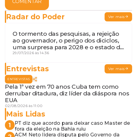
COMENTAR
Radar do Poder
Ver mais
O tormento das pesquisas, a rejeição
ao governador, o perigo dos diciclos,
uma surpresa para 2028 e o estado de
terceira guerra mundial
29/07/2026 às 14:36
Entrevistas
Ver mais
ENTREVISTAS
Pela 1ª vez em 70 anos Cuba tem como
derrubar ditadura, diz líder da diáspora nos
EUA
02/08/2026 às 11:00
Mais Lidas
PT diz que acordo para deixar caso Master de
1
fora da eleição na Bahia ruiu
ACM Neto lidera disputa pelo Governo da
2