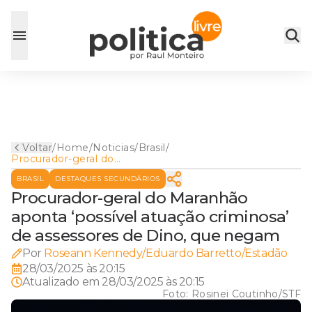
Voltar
/
Home
/
Noticias
/
Brasil
/
Procurador-geral do
Maranhão aponta ‘possível
BRASIL
DESTAQUES SECUNDÁRIOS
atuação criminosa’ de
assessores de Dino, que
Procurador-geral do Maranhão
negam
aponta ‘possível atuação criminosa’
de assessores de Dino, que negam
Por
Roseann Kennedy/Eduardo Barretto/Estadão
28/03/2025 às 20:15
Atualizado em
28/03/2025 às 20:15
Foto:
Rosinei Coutinho/STF