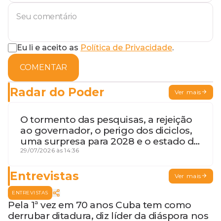
Eu li e aceito as
Política de Privacidade
.
COMENTAR
Radar do Poder
Ver mais
O tormento das pesquisas, a rejeição
ao governador, o perigo dos diciclos,
uma surpresa para 2028 e o estado de
terceira guerra mundial
29/07/2026 às 14:36
Entrevistas
Ver mais
ENTREVISTAS
Pela 1ª vez em 70 anos Cuba tem como
derrubar ditadura, diz líder da diáspora nos