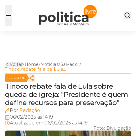
Voltar
/
Home
/
Noticias
/
Salvador
/
Tinoco rebate fala de Lula
sobre queda de igreja:
SALVADOR
“Presidente é quem define
recursos para preservação”
Tinoco rebate fala de Lula sobre
queda de igreja: “Presidente é quem
define recursos para preservação”
Por
Redação
06/02/2025 às 14:19
Atualizado em
06/02/2025 às 14:19
Foto:
Divulgação