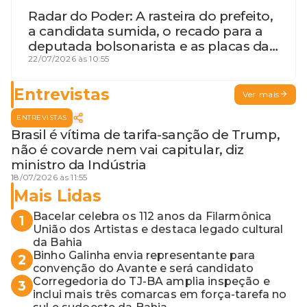
Radar do Poder: A rasteira do prefeito,
a candidata sumida, o recado para a
deputada bolsonarista e as placas da
discórdia
22/07/2026 às 10:55
Entrevistas
Ver mais
ENTREVISTAS
Brasil é vítima de tarifa-sanção de Trump,
não é covarde nem vai capitular, diz
ministro da Indústria
18/07/2026 às 11:55
Mais Lidas
Bacelar celebra os 112 anos da Filarmônica
1
União dos Artistas e destaca legado cultural
da Bahia
Binho Galinha envia representante para
2
convenção do Avante e será candidato
Corregedoria do TJ-BA amplia inspeção e
3
inclui mais três comarcas em força-tarefa no