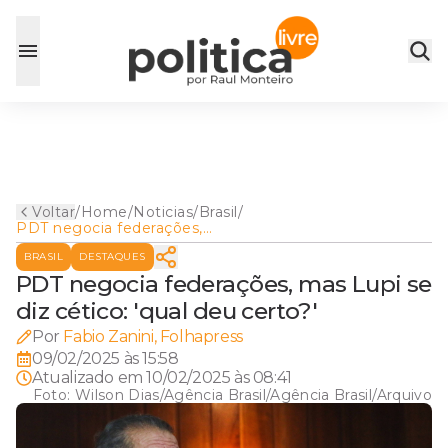
Voltar
/
Home
/
Noticias
/
Brasil
/
PDT negocia federações,
mas Lupi se diz cético: 'qual
BRASIL
DESTAQUES
deu certo?'
PDT negocia federações, mas Lupi se
diz cético: 'qual deu certo?'
Por
Fabio Zanini, Folhapress
09/02/2025 às 15:58
Atualizado em
10/02/2025 às 08:41
Foto:
Wilson Dias/Agência Brasil/Agência Brasil/Arquivo