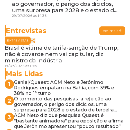
ao governador, o perigo dos diciclos,
uma surpresa para 2028 e o estado de
terceira guerra mundial
29/07/2026 às 14:36
Entrevistas
Ver mais
ENTREVISTAS
Brasil é vítima de tarifa-sanção de Trump,
não é covarde nem vai capitular, diz
ministro da Indústria
18/07/2026 às 11:55
Mais Lidas
Genial/Quaest: ACM Neto e Jerônimo
1
Rodrigues empatam na Bahia, com 39% e
38% no 1º turno
O tormento das pesquisas, a rejeição ao
2
governador, o perigo dos diciclos, uma
surpresa para 2028 e o estado de terceira
guerra mundial
ACM Neto diz que pesquisa Quaest é
3
"bastante animadora" para oposição e afirma
que Jerônimo apresentou “pouco resultado”