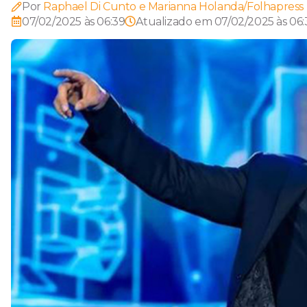
Por
Raphael Di Cunto e Marianna Holanda/Folhapress
07/02/2025 às 06:39
Atualizado em
07/02/2025 às 06: