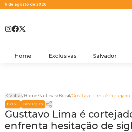
6 de agosto de 2026
Home
Exclusivas
Salvador
Voltar
/
Home
/
Noticias
/
Brasil
/
Gusttavo Lima é cortejado
por partidos nanicos e
BRASIL
DESTAQUES
enfrenta hesitação de sigla
maiores
Gusttavo Lima é cortejad
enfrenta hesitação de sig