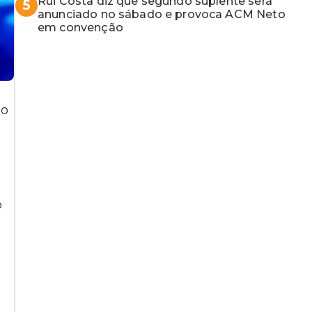
Rui Costa diz que segundo suplente será
5
anunciado no sábado e provoca ACM Neto
em convenção
 o
o