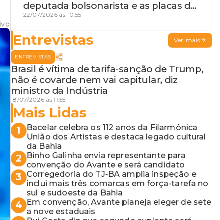
deputada bolsonarista e as placas da
discórdia
22/07/2026 às 10:55
ivo
Entrevistas
Ver mais
ENTREVISTAS
Brasil é vítima de tarifa-sanção de Trump,
não é covarde nem vai capitular, diz
ministro da Indústria
18/07/2026 às 11:55
Mais Lidas
Bacelar celebra os 112 anos da Filarmônica
1
União dos Artistas e destaca legado cultural
da Bahia
Binho Galinha envia representante para
2
convenção do Avante e será candidato
Corregedoria do TJ-BA amplia inspeção e
3
inclui mais três comarcas em força-tarefa no
sul e sudoeste da Bahia
Em convenção, Avante planeja eleger de sete
4
a nove estaduais