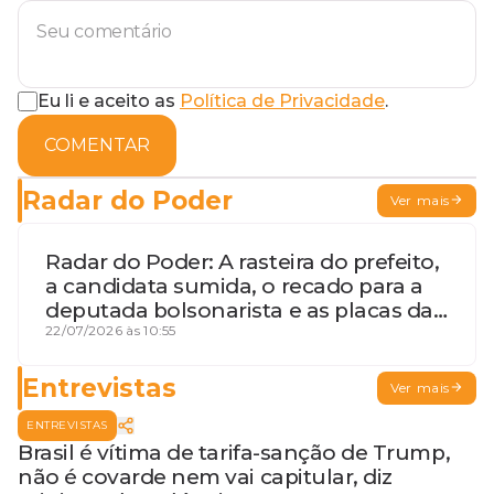
Eu li e aceito as
Política de Privacidade
.
COMENTAR
Radar do Poder
Ver mais
Radar do Poder: A rasteira do prefeito,
a candidata sumida, o recado para a
deputada bolsonarista e as placas da
discórdia
22/07/2026 às 10:55
Entrevistas
Ver mais
ENTREVISTAS
Brasil é vítima de tarifa-sanção de Trump,
não é covarde nem vai capitular, diz