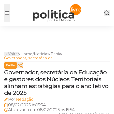
Voltar
/
Home
/
Noticias
/
Bahia
/
Governador, secretária da
Educação e gestores dos
BAHIA
Núcleos Territoriais alinham
estratégias para o ano letivo
Governador, secretária da Educação
de 2025
e gestores dos Núcleos Territoriais
alinham estratégias para o ano letivo
de 2025
Por
Redação
08/02/2025 às 15:54
Atualizado em
08/02/2025 às 15:54