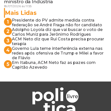
ministro da Indústria
18/07/2026 às 11:55
Mais Lidas
Presidente do PV admite medida contra
1
federação se André Fraga não for candidato
Adolpho Loyola diz que vai buscar o voto de
2
Carlos Muniz para Jerônimo Rodrigues
ACM Neto diz que Rui Costa precisa procurar
3
terapia
Governo Lula teme interferência externa nas
4
redes após ofensiva de Trump e Milei a favor
de Flávio
Em Itabuna, ACM Neto faz as pazes com
5
Capitão Azevedo