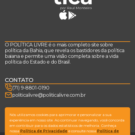
O POLÍTICA LIVRE é o mais completo site sobre
política da Bahia, que revela os bastidores da política
baiana e permite uma visão completa sobre a vida
política do Estado e do Brasil.
CONTATO
(71) 9-8801-0190
politicalivre@politicalivre.com.br
SIGA-NOS
Nós utilizamos cookies para aprimorar e personalizar a sua
experiência em nosso site. Ao continuar navegando, você concorda
em contribuir para os dados estatísticos de melhoria. Conheça
nossa
Política de Privacidade
e consulte nossa
Política de