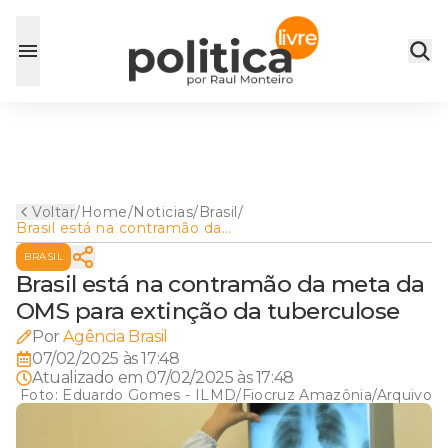
Voltar
/
Home
/
Noticias
/
Brasil
/
Brasil está na contramão da
meta da OMS para extinção
BRASIL
da tuberculose
Brasil está na contramão da meta da
OMS para extinção da tuberculose
Por
Agência Brasil
07/02/2025 às 17:48
Atualizado em
07/02/2025 às 17:48
Foto:
Eduardo Gomes - ILMD/Fiocruz Amazônia/Arquivo