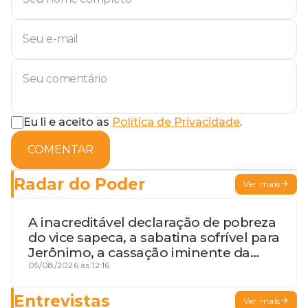
Eu li e aceito as
Política de Privacidade
.
COMENTAR
Radar do Poder
Ver mais
A inacreditável declaração de pobreza
do vice sapeca, a sabatina sofrível para
Jerônimo, a cassação iminente da
desembargadora e a vaga do Quinto
05/08/2026 às 12:16
para o MP baiano
Entrevistas
Ver mais