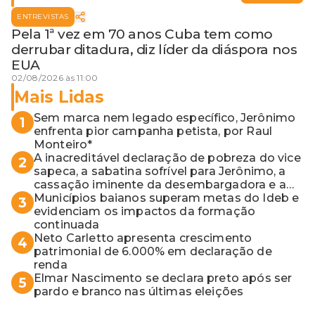
ENTREVISTAS
Pela 1ª vez em 70 anos Cuba tem como
derrubar ditadura, diz líder da diáspora nos
EUA
02/08/2026 às 11:00
Mais Lidas
Sem marca nem legado específico, Jerônimo
1
enfrenta pior campanha petista, por Raul
Monteiro*
A inacreditável declaração de pobreza do vice
2
sapeca, a sabatina sofrível para Jerônimo, a
cassação iminente da desembargadora e a
vaga do Quinto para o MP baiano
Municípios baianos superam metas do Ideb e
3
evidenciam os impactos da formação
continuada
Neto Carletto apresenta crescimento
4
patrimonial de 6.000% em declaração de
renda
Elmar Nascimento se declara preto após ser
5
pardo e branco nas últimas eleições