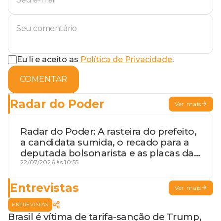
Eu li e aceito as
Política de Privacidade
.
COMENTAR
Radar do Poder
Ver mais
Radar do Poder: A rasteira do prefeito,
a candidata sumida, o recado para a
deputada bolsonarista e as placas da
discórdia
22/07/2026 às 10:55
Entrevistas
Ver mais
ENTREVISTAS
Brasil é vítima de tarifa-sanção de Trump,