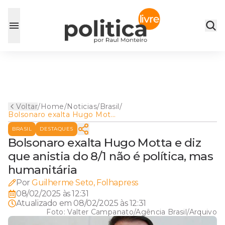
Voltar
/
Home
/
Noticias
/
Brasil
/
Bolsonaro exalta Hugo Motta
e diz que anistia do 8/1 não é
BRASIL
DESTAQUES
política, mas humanitária
Bolsonaro exalta Hugo Motta e diz
que anistia do 8/1 não é política, mas
humanitária
Por
Guilherme Seto, Folhapress
08/02/2025 às 12:31
Atualizado em
08/02/2025 às 12:31
Foto:
Valter Campanato/Agência Brasil/Arquivo