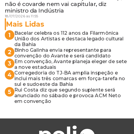
não é covarde nem vai capitular, diz
ministro da Indústria
18/07/2026 às 11:55
Mais Lidas
Bacelar celebra os 112 anos da Filarmônica
1
União dos Artistas e destaca legado cultural
da Bahia
Binho Galinha envia representante para
2
convenção do Avante e será candidato
Em convenção, Avante planeja eleger de sete
3
a nove estaduais
Corregedoria do TJ-BA amplia inspeção e
4
inclui mais três comarcas em força-tarefa no
sul e sudoeste da Bahia
Rui Costa diz que segundo suplente será
5
anunciado no sábado e provoca ACM Neto
em convenção