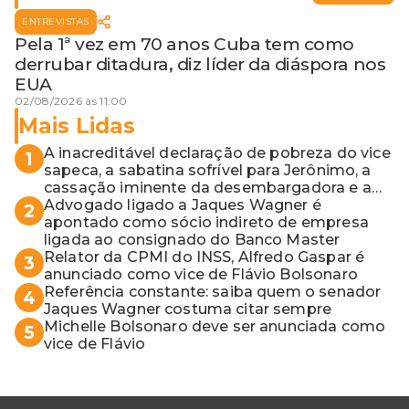
ENTREVISTAS
Pela 1ª vez em 70 anos Cuba tem como
derrubar ditadura, diz líder da diáspora nos
EUA
02/08/2026 às 11:00
Mais Lidas
A inacreditável declaração de pobreza do vice
1
sapeca, a sabatina sofrível para Jerônimo, a
cassação iminente da desembargadora e a
vaga do Quinto para o MP baiano
Advogado ligado a Jaques Wagner é
2
apontado como sócio indireto de empresa
ligada ao consignado do Banco Master
Relator da CPMI do INSS, Alfredo Gaspar é
3
anunciado como vice de Flávio Bolsonaro
Referência constante: saiba quem o senador
4
Jaques Wagner costuma citar sempre
Michelle Bolsonaro deve ser anunciada como
5
vice de Flávio