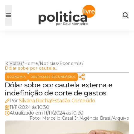
Voltar
/
Home
/
Noticias
/
Economia
/
Dólar sobe por cautela
externa e indefinição de
ECONOMIA
DESTAQUES SECUNDÁRIOS
corte de gastos
Dólar sobe por cautela externa e
indefinição de corte de gastos
Por
Silvana Rocha/Estadão Conteúdo
11/11/2024 às 10:30
Atualizado em
11/11/2024 às 10:30
Foto:
Marcello Casal Jr./Agência Brasil/Arquivo