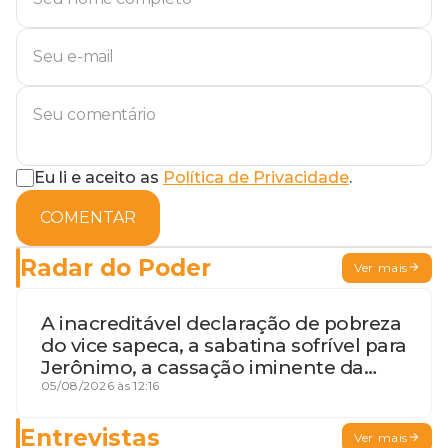
Eu li e aceito as
Política de Privacidade
.
COMENTAR
Radar do Poder
Ver mais
A inacreditável declaração de pobreza
do vice sapeca, a sabatina sofrível para
Jerônimo, a cassação iminente da
desembargadora e a vaga do Quinto
05/08/2026 às 12:16
para o MP baiano
Entrevistas
Ver mais