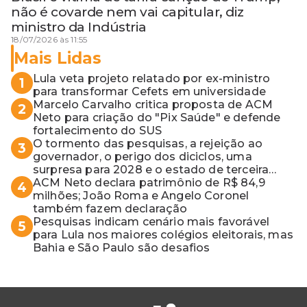
não é covarde nem vai capitular, diz
ministro da Indústria
18/07/2026 às 11:55
Mais Lidas
Lula veta projeto relatado por ex-ministro
1
para transformar Cefets em universidade
Marcelo Carvalho critica proposta de ACM
2
Neto para criação do "Pix Saúde" e defende
fortalecimento do SUS
O tormento das pesquisas, a rejeição ao
3
governador, o perigo dos diciclos, uma
surpresa para 2028 e o estado de terceira
guerra mundial
ACM Neto declara patrimônio de R$ 84,9
4
milhões; João Roma e Angelo Coronel
também fazem declaração
Pesquisas indicam cenário mais favorável
5
para Lula nos maiores colégios eleitorais, mas
Bahia e São Paulo são desafios