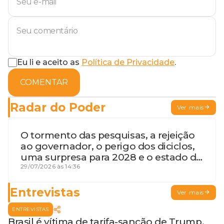
Eu li e aceito as
Política de Privacidade
.
COMENTAR
Radar do Poder
Ver mais
O tormento das pesquisas, a rejeição
ao governador, o perigo dos diciclos,
uma surpresa para 2028 e o estado de
terceira guerra mundial
29/07/2026 às 14:36
Entrevistas
Ver mais
ENTREVISTAS
Brasil é vítima de tarifa-sanção de Trump,