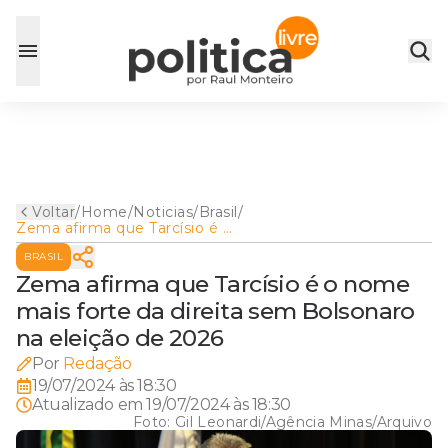
Voltar
/
Home
/
Noticias
/
Brasil
/
Zema afirma que Tarcísio é o
nome mais forte da direita
BRASIL
sem Bolsonaro na eleição de
2026
Zema afirma que Tarcísio é o nome
mais forte da direita sem Bolsonaro
na eleição de 2026
Por
Redação
19/07/2024 às 18:30
Atualizado em
19/07/2024 às 18:30
Foto:
Gil Leonardi/Agência Minas/Arquivo