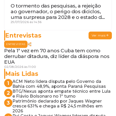
O tormento das pesquisas, a rejeição
ao governador, o perigo dos diciclos,
uma surpresa para 2028 e o estado de
terceira guerra mundial
29/07/2026 às 14:36
Entrevistas
Ver mais
ENTREVISTAS
Pela 1ª vez em 70 anos Cuba tem como
derrubar ditadura, diz líder da diáspora nos
EUA
02/08/2026 às 11:00
Mais Lidas
ACM Neto lidera disputa pelo Governo da
1
Bahia com 48,9%, aponta Paraná Pesquisas
BTG/Nexus aponta empate técnico entre Lula
2
e Flávio Bolsonaro no 1º turno
Patrimônio declarado por Jaques Wagner
3
cresce 631% e chega a R$ 24,5 milhões em
2026
Rui Costa e Jaques Wagner lideram disputa