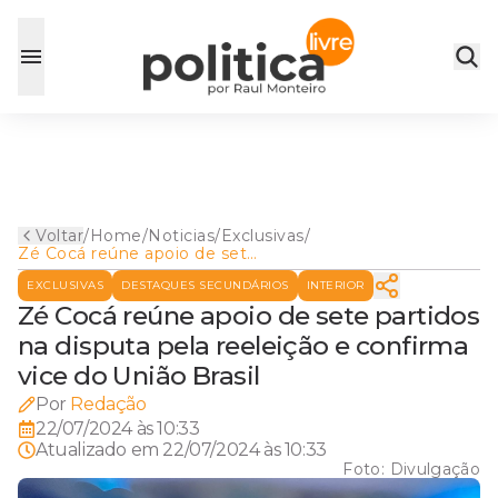
Voltar
/
Home
/
Noticias
/
Exclusivas
/
Zé Cocá reúne apoio de sete
partidos na disputa pela
EXCLUSIVAS
DESTAQUES SECUNDÁRIOS
INTERIOR
reeleição e confirma vice do
União Brasil
Zé Cocá reúne apoio de sete partidos
na disputa pela reeleição e confirma
vice do União Brasil
Por
Redação
22/07/2024 às 10:33
Atualizado em
22/07/2024 às 10:33
Foto:
Divulgação