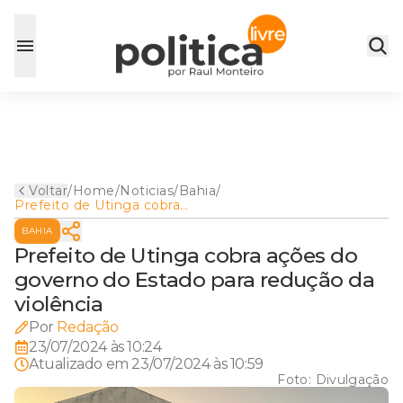
Voltar
/
Home
/
Noticias
/
Bahia
/
Prefeito de Utinga cobra
ações do governo do Estado
BAHIA
para redução da violência
Prefeito de Utinga cobra ações do
governo do Estado para redução da
violência
Por
Redação
23/07/2024 às 10:24
Atualizado em
23/07/2024 às 10:59
Foto:
Divulgação