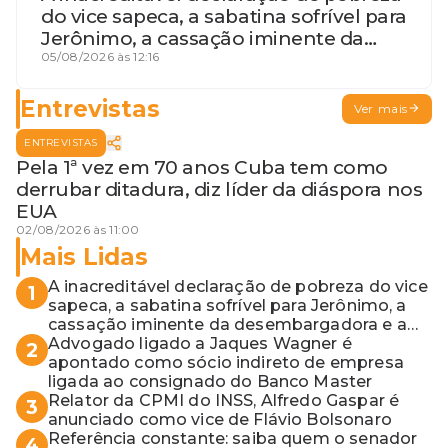
do vice sapeca, a sabatina sofrível para
Jerônimo, a cassação iminente da
desembargadora e a vaga do Quinto
05/08/2026 às 12:16
para o MP baiano
Entrevistas
Ver mais
ENTREVISTAS
Pela 1ª vez em 70 anos Cuba tem como
derrubar ditadura, diz líder da diáspora nos
EUA
02/08/2026 às 11:00
Mais Lidas
A inacreditável declaração de pobreza do vice
1
sapeca, a sabatina sofrível para Jerônimo, a
cassação iminente da desembargadora e a
vaga do Quinto para o MP baiano
Advogado ligado a Jaques Wagner é
2
apontado como sócio indireto de empresa
ligada ao consignado do Banco Master
Relator da CPMI do INSS, Alfredo Gaspar é
3
anunciado como vice de Flávio Bolsonaro
Referência constante: saiba quem o senador
4