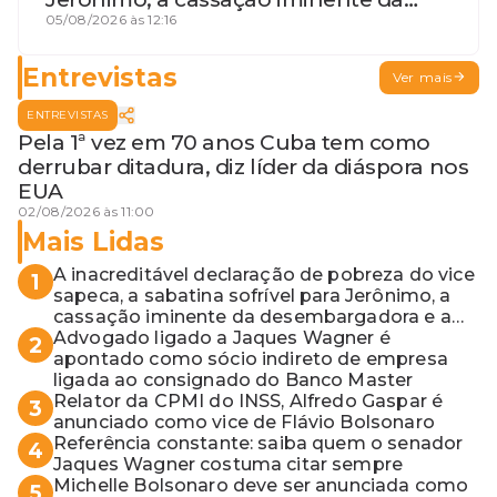
desembargadora e a vaga do Quinto
05/08/2026 às 12:16
para o MP baiano
Entrevistas
Ver mais
ENTREVISTAS
Pela 1ª vez em 70 anos Cuba tem como
derrubar ditadura, diz líder da diáspora nos
EUA
02/08/2026 às 11:00
Mais Lidas
A inacreditável declaração de pobreza do vice
1
sapeca, a sabatina sofrível para Jerônimo, a
cassação iminente da desembargadora e a
vaga do Quinto para o MP baiano
Advogado ligado a Jaques Wagner é
2
apontado como sócio indireto de empresa
ligada ao consignado do Banco Master
Relator da CPMI do INSS, Alfredo Gaspar é
3
anunciado como vice de Flávio Bolsonaro
Referência constante: saiba quem o senador
4
Jaques Wagner costuma citar sempre
Michelle Bolsonaro deve ser anunciada como
5