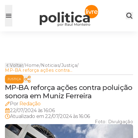
Voltar
/
Home
/
Noticias
/
Justiça
/
MP-BA reforça ações contra
poluição sonora em Muniz
JUSTIÇA
Ferreira
MP-BA reforça ações contra poluição
sonora em Muniz Ferreira
Por
Redação
22/07/2024 às 16:06
Atualizado em
22/07/2024 às 16:06
Foto:
Divulgação