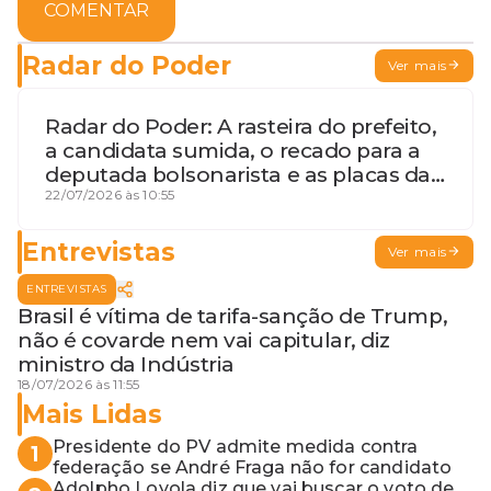
COMENTAR
Radar do Poder
Ver mais
Radar do Poder: A rasteira do prefeito,
a candidata sumida, o recado para a
deputada bolsonarista e as placas da
discórdia
22/07/2026 às 10:55
Entrevistas
Ver mais
ENTREVISTAS
Brasil é vítima de tarifa-sanção de Trump,
não é covarde nem vai capitular, diz
ministro da Indústria
18/07/2026 às 11:55
Mais Lidas
Presidente do PV admite medida contra
1
federação se André Fraga não for candidato
Adolpho Loyola diz que vai buscar o voto de