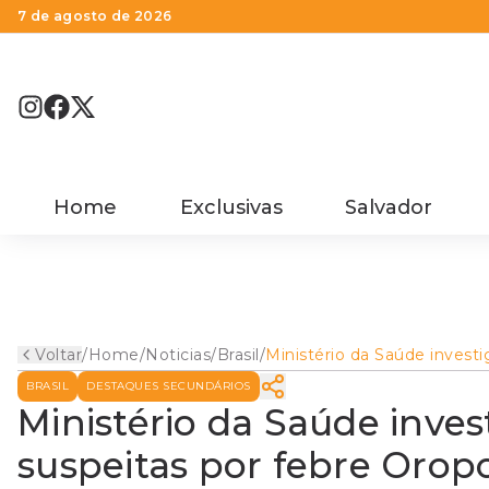
7 de agosto de 2026
Home
Exclusivas
Salvador
Voltar
/
Home
/
Noticias
/
Brasil
/
Ministério da Saúde investi
primeiras mortes suspeitas
BRASIL
DESTAQUES SECUNDÁRIOS
por febre Oropouche; duas
são na Bahia
Ministério da Saúde inves
suspeitas por febre Orop