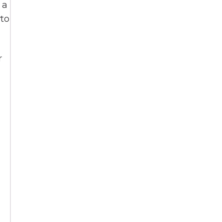
 a
to
r
a