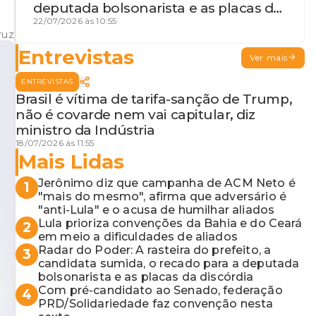
deputada bolsonarista e as placas da
discórdia
22/07/2026 às 10:55
ruz
Entrevistas
Ver mais
ENTREVISTAS
Brasil é vítima de tarifa-sanção de Trump,
não é covarde nem vai capitular, diz
ministro da Indústria
18/07/2026 às 11:55
Mais Lidas
Jerônimo diz que campanha de ACM Neto é
1
"mais do mesmo", afirma que adversário é
"anti-Lula" e o acusa de humilhar aliados
Lula prioriza convenções da Bahia e do Ceará
2
em meio a dificuldades de aliados
Radar do Poder: A rasteira do prefeito, a
3
candidata sumida, o recado para a deputada
bolsonarista e as placas da discórdia
Com pré-candidato ao Senado, federação
4
PRD/Solidariedade faz convenção nesta