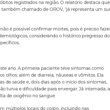
bitos registrados na região. O relatório destaca que
e, também chamado de OROV, “já representa um sur
não é possível confirmar mortes, pois é preciso faze
idemiológicos, considerando o histórico pregresso do
pecíficos.
ste ano. A primeira paciente teve sintomas como
s olhos; além de diarreia, náuseas e vômitos. Ela
de saúde e, dois dias após o início dos sintomas,
ão turva e dificuldade para enxergar. Já internada, 
lta de oxigênio no sangue.
m múltiplos locais do corpo, incluindo nas