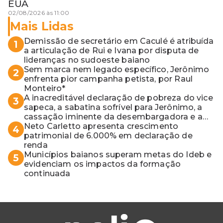
EUA
02/08/2026 às 11:00
Mais Lidas
Demissão de secretário em Caculé é atribuída
1
a articulação de Rui e Ivana por disputa de
lideranças no sudoeste baiano
Sem marca nem legado específico, Jerônimo
2
enfrenta pior campanha petista, por Raul
Monteiro*
A inacreditável declaração de pobreza do vice
3
sapeca, a sabatina sofrível para Jerônimo, a
cassação iminente da desembargadora e a
vaga do Quinto para o MP baiano
Neto Carletto apresenta crescimento
4
patrimonial de 6.000% em declaração de
renda
Municípios baianos superam metas do Ideb e
5
evidenciam os impactos da formação
continuada