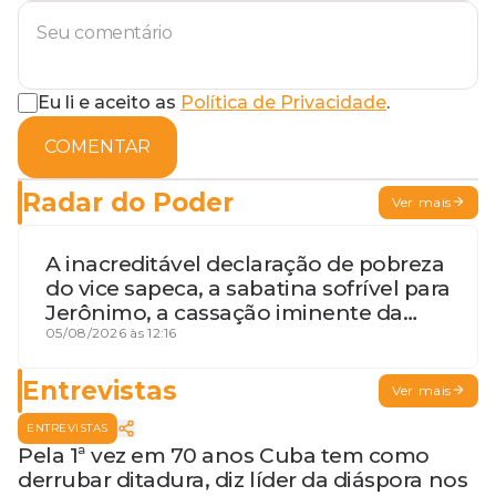
Eu li e aceito as
Política de Privacidade
.
COMENTAR
Radar do Poder
Ver mais
A inacreditável declaração de pobreza
do vice sapeca, a sabatina sofrível para
Jerônimo, a cassação iminente da
desembargadora e a vaga do Quinto
05/08/2026 às 12:16
para o MP baiano
Entrevistas
Ver mais
ENTREVISTAS
Pela 1ª vez em 70 anos Cuba tem como
derrubar ditadura, diz líder da diáspora nos