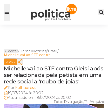
Voltar
/
Home
/
Noticias
/
Brasil
/
Michelle vai ao STF contra
Gleisi após ser relacionada
BRASIL
pela petista em uma rede
social a 'roubo de joias'
Michelle vai ao STF contra Gleisi após
ser relacionada pela petista em uma
rede social a 'roubo de joias'
Por
Folhapress
19/07/2024 às 20:02
Atualizado em
19/07/2024 às 20:02
Foto:
Divulgação/PL/Arquivo