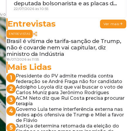
deputada bolsonarista e as placas da
discórdia
22/07/2026 às 10:55
ivo
Entrevistas
Ver mais
ENTREVISTAS
Brasil é vítima de tarifa-sanção de Trump,
não é covarde nem vai capitular, diz
ministro da Indústria
18/07/2026 às 11:55
Mais Lidas
Presidente do PV admite medida contra
1
federação se André Fraga não for candidato
Adolpho Loyola diz que vai buscar o voto de
2
Carlos Muniz para Jerônimo Rodrigues
ACM Neto diz que Rui Costa precisa procurar
3
terapia
Governo Lula teme interferência externa nas
4
redes após ofensiva de Trump e Milei a favor
de Flávio
Justiça determina retomada da eleição do
5