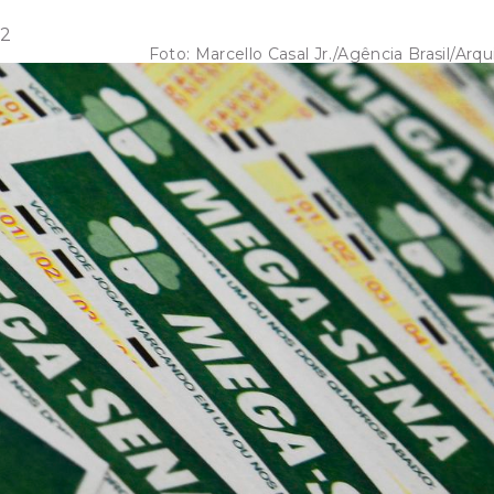
12
Foto:
Marcello Casal Jr./Agência Brasil/Arqu