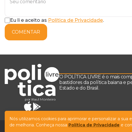
Eu li e aceito as
Política de Privacidade
.
COMENTAR
O POLÍTICA LIVRE é o mais comple
bastidores da política baiana e 
Estado e do Brasil.
Nós utilizamos cookies para aprimorar e personalizar a sua
de melhoria. Conheça nossa
Política de Privacidade
e con
© Copyright Política Livre. All Rights Reserved