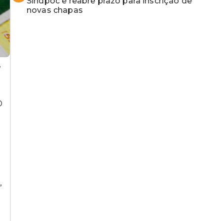
Sindpoc e reabre prazo para inscrição de
novas chapas
,
O
,