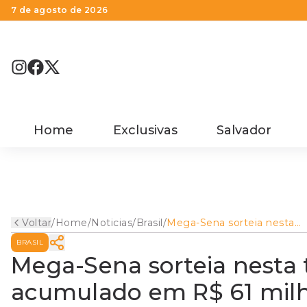
7 de agosto de 2026
Home
Exclusivas
Salvador
Voltar
/
Home
/
Noticias
/
Brasil
/
Mega-Sena sorteia nesta
terça-feira prêmio acumula
BRASIL
em R$ 61 milhões
Mega-Sena sorteia nesta 
acumulado em R$ 61 mil