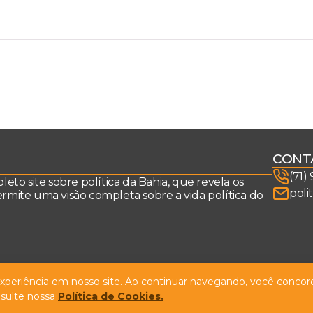
CONT
(71)
to site sobre política da Bahia, que revela os
poli
permite uma visão completa sobre a vida política do
 experiência em nosso site. Ao continuar navegando, você concord
sulte nossa
Política de Cookies.
Design by
NVGO