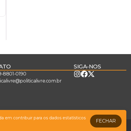
ATO
SIGA-NOS
 9-8801-0190
ticalivre@politicalivre.com.br
a em contribuir para os dados estatísticos
FECHAR
Legal
Fale conosco