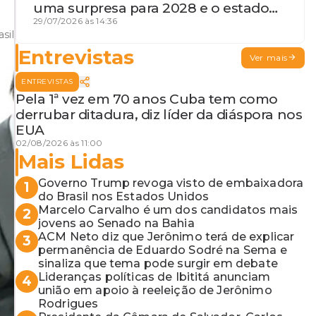
uma surpresa para 2028 e o estado
de terceira guerra mundial
29/07/2026 às 14:36
sil
Entrevistas
Ver mais
ENTREVISTAS
Pela 1ª vez em 70 anos Cuba tem como
derrubar ditadura, diz líder da diáspora nos
EUA
02/08/2026 às 11:00
Mais Lidas
Governo Trump revoga visto de embaixadora
1
do Brasil nos Estados Unidos
Marcelo Carvalho é um dos candidatos mais
2
jovens ao Senado na Bahia
ACM Neto diz que Jerônimo terá de explicar
3
permanência de Eduardo Sodré na Sema e
sinaliza que tema pode surgir em debate
Lideranças políticas de Ibititá anunciam
4
união em apoio à reeleição de Jerônimo
Rodrigues