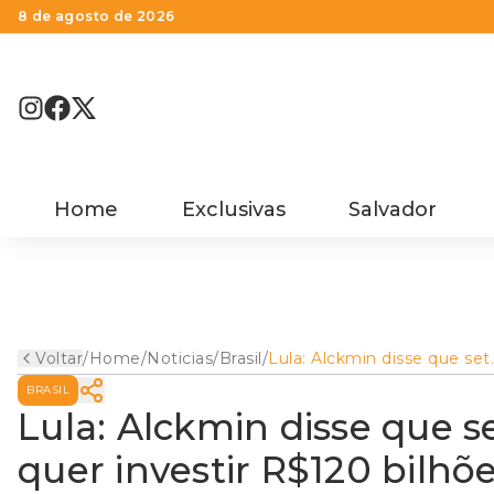
8 de agosto de 2026
Home
Exclusivas
Salvador
Voltar
/
Home
/
Noticias
/
Brasil
/
Lula: Alckmin disse que set
de papel e celulose quer
BRASIL
investir R$120 bilhões
Lula: Alckmin disse que s
quer investir R$120 bilhõ