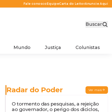
Fale conosco
Equipe
Carta do Leitor
Anuncie Aqui
Buscar
Mundo
Justiça
Colunistas
Radar do Poder
Ver mais
O tormento das pesquisas, a rejeição
ao governador, o perigo dos diciclos,