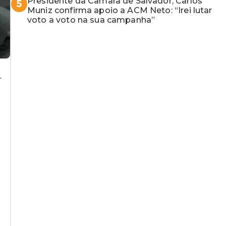
Presidente da Câmara de Salvador, Carlos
5
Muniz confirma apoio a ACM Neto: “Irei lutar
voto a voto na sua campanha”
r