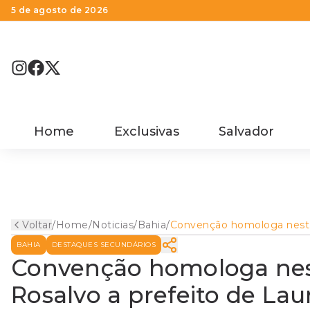
5 de agosto de 2026
Home
Exclusivas
Salvador
Voltar
/
Home
/
Noticias
/
Bahia
/
Convenção homologa nest
sábado candidatura de
BAHIA
DESTAQUES SECUNDÁRIOS
Rosalvo a prefeito de Laur
de Freitas
Convenção homologa nes
Rosalvo a prefeito de Lau