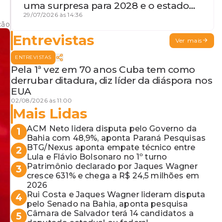
uma surpresa para 2028 e o estado
de terceira guerra mundial
29/07/2026 às 14:36
ção
Entrevistas
Ver mais
ENTREVISTAS
Pela 1ª vez em 70 anos Cuba tem como
derrubar ditadura, diz líder da diáspora nos
EUA
02/08/2026 às 11:00
Mais Lidas
ACM Neto lidera disputa pelo Governo da
1
Bahia com 48,9%, aponta Paraná Pesquisas
BTG/Nexus aponta empate técnico entre
2
Lula e Flávio Bolsonaro no 1º turno
Patrimônio declarado por Jaques Wagner
3
cresce 631% e chega a R$ 24,5 milhões em
2026
Rui Costa e Jaques Wagner lideram disputa
4
pelo Senado na Bahia, aponta pesquisa
Câmara de Salvador terá 14 candidatos a
5