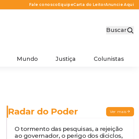
Fale conosco
Equipe
Carta do Leitor
Anuncie Aqui
Buscar
Mundo
Justiça
Colunistas
Radar do Poder
Ver mais
O tormento das pesquisas, a rejeição
ao governador, o perigo dos diciclos,