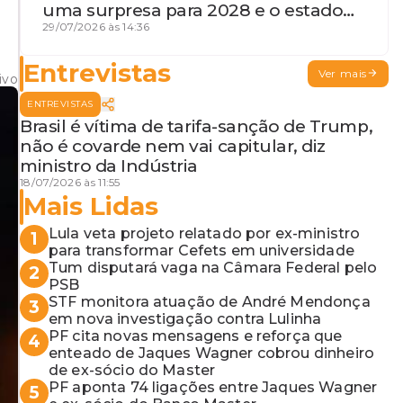
uma surpresa para 2028 e o estado
de terceira guerra mundial
29/07/2026 às 14:36
Entrevistas
Ver mais
ivo
ENTREVISTAS
Brasil é vítima de tarifa-sanção de Trump,
não é covarde nem vai capitular, diz
ministro da Indústria
18/07/2026 às 11:55
Mais Lidas
Lula veta projeto relatado por ex-ministro
1
para transformar Cefets em universidade
Tum disputará vaga na Câmara Federal pelo
2
PSB
STF monitora atuação de André Mendonça
3
em nova investigação contra Lulinha
PF cita novas mensagens e reforça que
4
enteado de Jaques Wagner cobrou dinheiro
de ex-sócio do Master
PF aponta 74 ligações entre Jaques Wagner
5