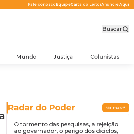
Fale conosco
Equipe
Carta do Leitor
Anuncie Aqui
Buscar
Mundo
Justiça
Colunistas
Radar do Poder
Ver mais
a
O tormento das pesquisas, a rejeição
ao governador, o perigo dos diciclos,