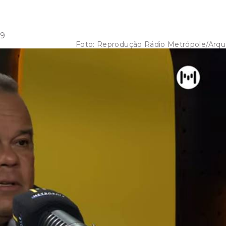
39
Foto:
Reprodução Rádio Metrópole/Arqu