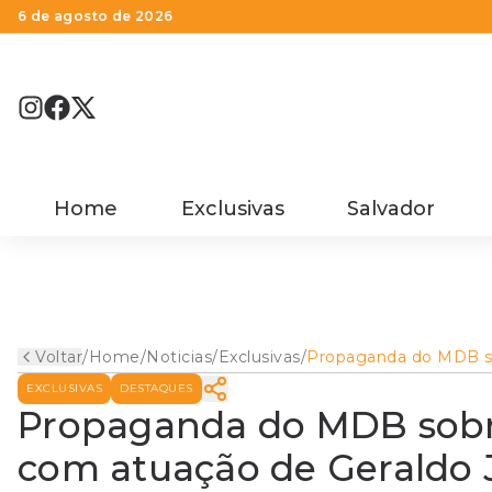
6 de agosto de 2026
Home
Exclusivas
Salvador
Voltar
/
Home
/
Noticias
/
Exclusivas
/
Propaganda do MDB s
meio ambiente contra
EXCLUSIVAS
DESTAQUES
com atuação de Gerald
como presidente da C
Propaganda do MDB sobr
com atuação de Geraldo 