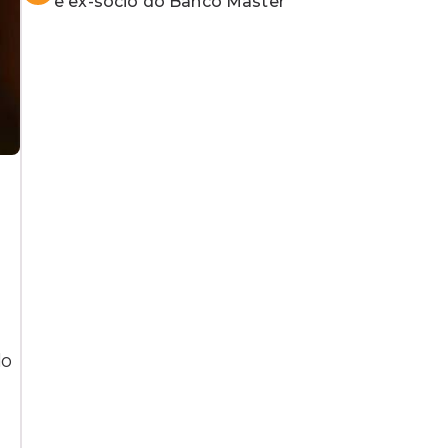
e ex-sócio do Banco Master
do