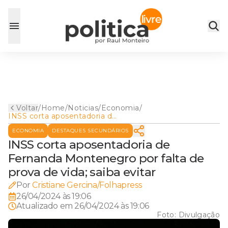
Voltar
/
Home
/
Noticias
/
Economia
/
INSS corta aposentadoria de
Fernanda Montenegro por
ECONOMIA
DESTAQUES SECUNDÁRIOS
falta de prova de vida; saiba
evitar
INSS corta aposentadoria de
Fernanda Montenegro por falta de
prova de vida; saiba evitar
Por
Cristiane Gercina/Folhapress
26/04/2024 às 19:06
Atualizado em
26/04/2024 às 19:06
Foto:
Divulgação