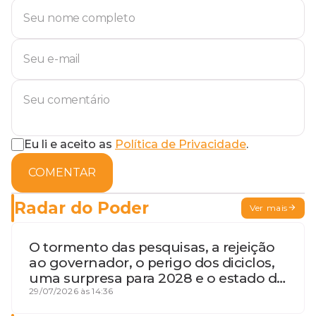
Eu li e aceito as
Política de Privacidade
.
COMENTAR
Radar do Poder
Ver mais
O tormento das pesquisas, a rejeição
ao governador, o perigo dos diciclos,
uma surpresa para 2028 e o estado de
terceira guerra mundial
29/07/2026 às 14:36