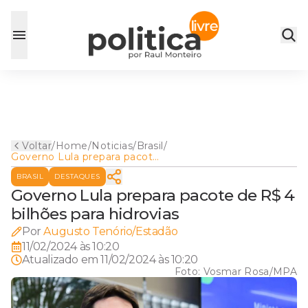
Voltar
/
Home
/
Noticias
/
Brasil
/
Governo Lula prepara pacote
de R$ 4 bilhões para
BRASIL
DESTAQUES
hidrovias
Governo Lula prepara pacote de R$ 4
bilhões para hidrovias
Por
Augusto Tenório/Estadão
11/02/2024 às 10:20
Atualizado em
11/02/2024 às 10:20
Foto:
Vosmar Rosa/MPA