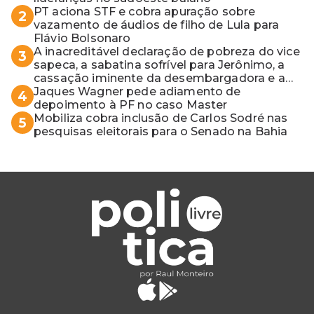
PT aciona STF e cobra apuração sobre
2
vazamento de áudios de filho de Lula para
Flávio Bolsonaro
A inacreditável declaração de pobreza do vice
3
sapeca, a sabatina sofrível para Jerônimo, a
cassação iminente da desembargadora e a
vaga do Quinto para o MP baiano
Jaques Wagner pede adiamento de
4
depoimento à PF no caso Master
Mobiliza cobra inclusão de Carlos Sodré nas
5
pesquisas eleitorais para o Senado na Bahia