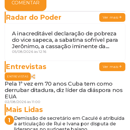
COMENTAR
Radar do Poder
Ver mais
A inacreditável declaração de pobreza
do vice sapeca, a sabatina sofrível para
Jerônimo, a cassação iminente da
desembargadora e a vaga do Quinto
05/08/2026 às 12:16
para o MP baiano
Entrevistas
Ver mais
ENTREVISTAS
Pela 1ª vez em 70 anos Cuba tem como
derrubar ditadura, diz líder da diáspora nos
EUA
02/08/2026 às 11:00
Mais Lidas
Demissão de secretário em Caculé é atribuída
1
a articulação de Rui e Ivana por disputa de
lideranças no sudoeste baiano