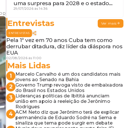
uma surpresa para 2028 e o estado
de terceira guerra mundial
29/07/2026 às 14:36
/PR
Entrevistas
Ver mais
ENTREVISTAS
Pela 1ª vez em 70 anos Cuba tem como
derrubar ditadura, diz líder da diáspora nos
EUA
02/08/2026 às 11:00
Mais Lidas
Marcelo Carvalho é um dos candidatos mais
1
jovens ao Senado na Bahia
Governo Trump revoga visto de embaixadora
2
do Brasil nos Estados Unidos
Lideranças políticas de Ibititá anunciam
3
união em apoio à reeleição de Jerônimo
Rodrigues
ACM Neto diz que Jerônimo terá de explicar
4
permanência de Eduardo Sodré na Sema e
sinaliza que tema pode surgir em debate