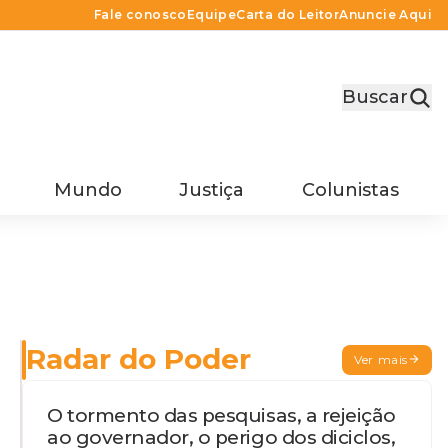
Fale conosco
Equipe
Carta do Leitor
Anuncie Aqui
Buscar
Mundo
Justiça
Colunistas
Radar do Poder
Ver mais
O tormento das pesquisas, a rejeição
ao governador, o perigo dos diciclos,