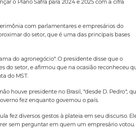
nçar o Plano Safra para 2024 e 2025 com a cifra
rimônia com parlamentares e empresários do
oximar do setor, que é uma das principais bases
rama do agronegócio". O presidente disse que o
s do setor, e afirmou que na ocasião reconheceu q
nta do MST.
ão houve presidente no Brasil, "desde D. Pedro", q
overno fez enquanto governou o país.
a fez diversos gestos à plateia em seu discurso. El
orrer sem perguntar em quem um empresário votou.