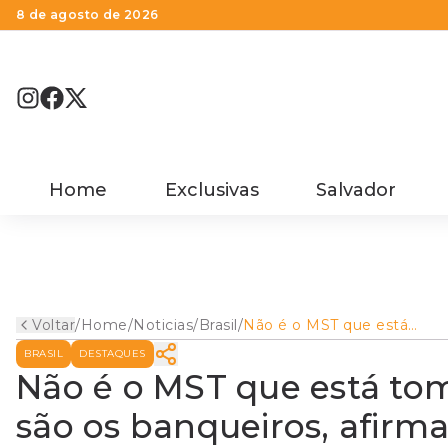
8 de agosto de 2026
Home
Exclusivas
Salvador
Voltar
/
Home
/
Noticias
/
Brasil
/
Não é o MST que está
tomando terra hoje no Brasi
BRASIL
DESTAQUES
são os banqueiros, afirma
Lula
Não é o MST que está tom
são os banqueiros, afirma