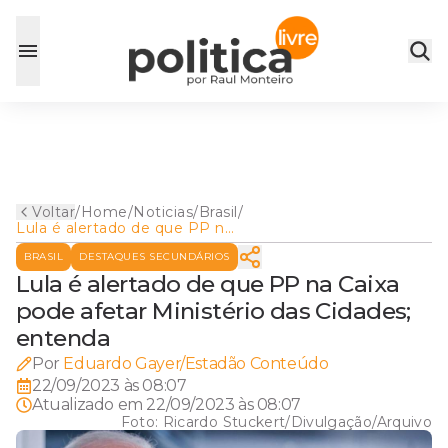
Voltar
/
Home
/
Noticias
/
Brasil
/
Lula é alertado de que PP na
Caixa pode afetar Ministério
BRASIL
DESTAQUES SECUNDÁRIOS
das Cidades; entenda
Lula é alertado de que PP na Caixa
pode afetar Ministério das Cidades;
entenda
Por
Eduardo Gayer/Estadão Conteúdo
22/09/2023 às 08:07
Atualizado em
22/09/2023 às 08:07
Foto:
Ricardo Stuckert/Divulgação/Arquivo