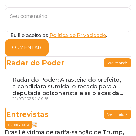
Eu li e aceito as
Política de Privacidade
.
COMENTAR
Radar do Poder
Ver mais
Radar do Poder: A rasteira do prefeito,
a candidata sumida, o recado para a
deputada bolsonarista e as placas da
discórdia
22/07/2026 às 10:55
Entrevistas
Ver mais
ENTREVISTAS
Brasil é vítima de tarifa-sanção de Trump,