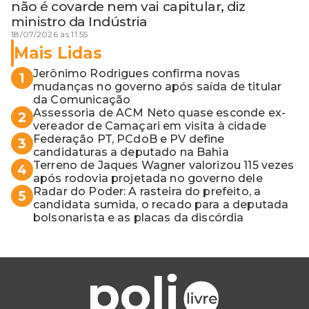
não é covarde nem vai capitular, diz
ministro da Indústria
18/07/2026 às 11:55
Mais Lidas
Jerônimo Rodrigues confirma novas
1
mudanças no governo após saída de titular
da Comunicação
Assessoria de ACM Neto quase esconde ex-
2
vereador de Camaçari em visita à cidade
Federação PT, PCdoB e PV define
3
candidaturas a deputado na Bahia
Terreno de Jaques Wagner valorizou 115 vezes
4
após rodovia projetada no governo dele
Radar do Poder: A rasteira do prefeito, a
5
candidata sumida, o recado para a deputada
bolsonarista e as placas da discórdia