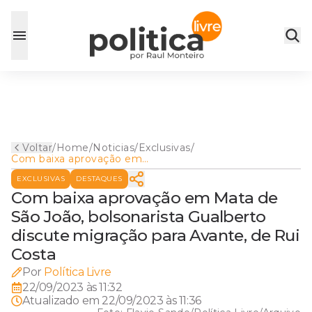
Voltar
/
Home
/
Noticias
/
Exclusivas
/
Com baixa aprovação em
Mata de São João,
EXCLUSIVAS
DESTAQUES
bolsonarista Gualberto
discute migração para
Com baixa aprovação em Mata de
Avante, de Rui Costa
São João, bolsonarista Gualberto
discute migração para Avante, de Rui
Costa
Por
Política Livre
22/09/2023 às 11:32
Atualizado em
22/09/2023 às 11:36