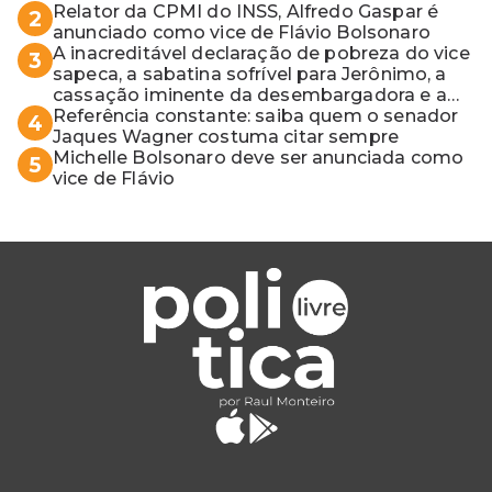
Relator da CPMI do INSS, Alfredo Gaspar é
2
anunciado como vice de Flávio Bolsonaro
A inacreditável declaração de pobreza do vice
3
sapeca, a sabatina sofrível para Jerônimo, a
cassação iminente da desembargadora e a
vaga do Quinto para o MP baiano
Referência constante: saiba quem o senador
4
Jaques Wagner costuma citar sempre
Michelle Bolsonaro deve ser anunciada como
5
vice de Flávio