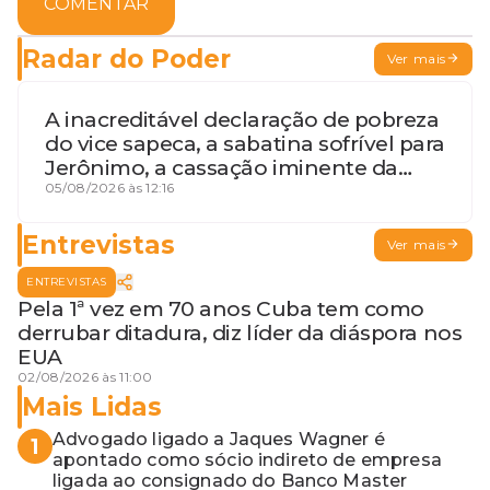
COMENTAR
Radar do Poder
Ver mais
A inacreditável declaração de pobreza
do vice sapeca, a sabatina sofrível para
Jerônimo, a cassação iminente da
desembargadora e a vaga do Quinto
05/08/2026 às 12:16
para o MP baiano
Entrevistas
Ver mais
ENTREVISTAS
Pela 1ª vez em 70 anos Cuba tem como
derrubar ditadura, diz líder da diáspora nos
EUA
02/08/2026 às 11:00
Mais Lidas
Advogado ligado a Jaques Wagner é
1
apontado como sócio indireto de empresa
ligada ao consignado do Banco Master