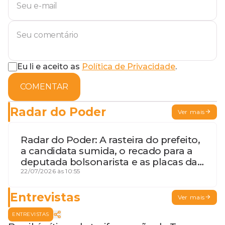
Eu li e aceito as
Política de Privacidade
.
COMENTAR
Radar do Poder
Ver mais
Radar do Poder: A rasteira do prefeito,
a candidata sumida, o recado para a
deputada bolsonarista e as placas da
discórdia
22/07/2026 às 10:55
Entrevistas
Ver mais
ENTREVISTAS