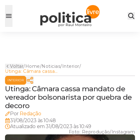
Voltar
/
Home
/
Noticias
/
Interior
/
Utinga: Câmara cassa
mandato de vereador
INTERIOR
bolsonarista por quebra de
decoro
Utinga: Câmara cassa mandato de
vereador bolsonarista por quebra de
decoro
Por
Redação
31/08/2023 às 10:48
Atualizado em
31/08/2023 às 10:49
Foto:
Reprodução/Instagram