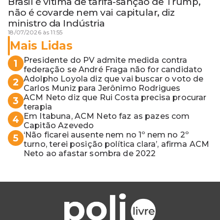
Brasil é vítima de tarifa-sanção de Trump,
não é covarde nem vai capitular, diz
ministro da Indústria
18/07/2026 às 11:55
Mais Lidas
Presidente do PV admite medida contra
1
federação se André Fraga não for candidato
Adolpho Loyola diz que vai buscar o voto de
2
Carlos Muniz para Jerônimo Rodrigues
ACM Neto diz que Rui Costa precisa procurar
3
terapia
Em Itabuna, ACM Neto faz as pazes com
4
Capitão Azevedo
‘Não ficarei ausente nem no 1º nem no 2º
5
turno, terei posição política clara’, afirma ACM
Neto ao afastar sombra de 2022