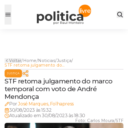
Voltar
/
Home
/
Noticias
/
Justiça
/
STF retoma julgamento do
marco temporal com voto de
JUSTIÇA
André Mendonça
STF retoma julgamento do marco
temporal com voto de André
Mendonça
Por
José Marques, Folhapress
30/08/2023 às 15:32
Atualizado em
30/08/2023 às 18:30
Foto:
Carlos Moura/STF