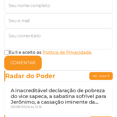
Eu li e aceito as
Política de Privacidade
.
COMENTAR
Radar do Poder
Ver mais
A inacreditável declaração de pobreza
do vice sapeca, a sabatina sofrível para
Jerônimo, a cassação iminente da
desembargadora e a vaga do Quinto
05/08/2026 às 12:16
para o MP baiano