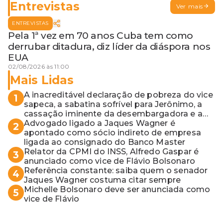
Entrevistas
Ver mais
ENTREVISTAS
Pela 1ª vez em 70 anos Cuba tem como
derrubar ditadura, diz líder da diáspora nos
EUA
02/08/2026 às 11:00
Mais Lidas
A inacreditável declaração de pobreza do vice
1
sapeca, a sabatina sofrível para Jerônimo, a
cassação iminente da desembargadora e a
vaga do Quinto para o MP baiano
Advogado ligado a Jaques Wagner é
2
apontado como sócio indireto de empresa
ligada ao consignado do Banco Master
Relator da CPMI do INSS, Alfredo Gaspar é
3
anunciado como vice de Flávio Bolsonaro
Referência constante: saiba quem o senador
4
Jaques Wagner costuma citar sempre
Michelle Bolsonaro deve ser anunciada como
5
vice de Flávio