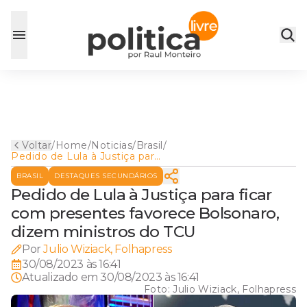
Voltar
/
Home
/
Noticias
/
Brasil
/
Pedido de Lula à Justiça para
ficar com presentes favorece
BRASIL
DESTAQUES SECUNDÁRIOS
Bolsonaro, dizem ministros
do TCU
Pedido de Lula à Justiça para ficar
com presentes favorece Bolsonaro,
dizem ministros do TCU
Por
Julio Wiziack, Folhapress
30/08/2023 às 16:41
Atualizado em
30/08/2023 às 16:41
Foto:
Julio Wiziack, Folhapress