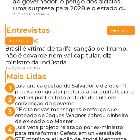
ao governador, o perigo dos diciclos,
uma surpresa para 2028 e o estado de
terceira guerra mundial
29/07/2026 às 14:36
Entrevistas
Ver mais
ENTREVISTAS
Brasil é vítima de tarifa-sanção de Trump,
não é covarde nem vai capitular, diz
ministro da Indústria
18/07/2026 às 11:55
Mais Lidas
Lula critica gestão de Salvador e diz que PT
1
precisa conquistar prefeitura da capital baiana
Geddel publica foto ao lado de Lula em
2
convenção do governo
PF cita novas mensagens e reforça que
3
enteado de Jaques Wagner cobrou dinheiro
de ex-sócio do Master
Lula veta projeto relatado por ex-ministro
4
para transformar Cefets em universidade
STF monitora atuação de André Mendonça