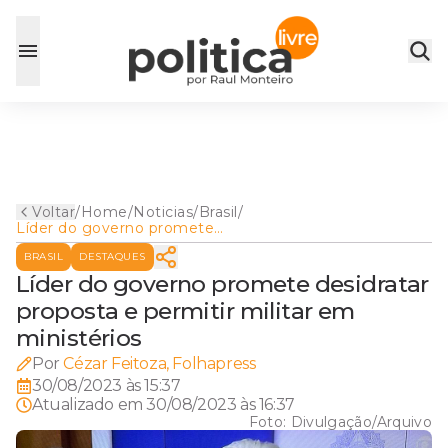
Voltar
/
Home
/
Noticias
/
Brasil
/
Líder do governo promete
desidratar proposta e
BRASIL
DESTAQUES
permitir militar em
ministérios
Líder do governo promete desidratar
proposta e permitir militar em
ministérios
Por
Cézar Feitoza, Folhapress
30/08/2023 às 15:37
Atualizado em
30/08/2023 às 16:37
Foto:
Divulgação/Arquivo