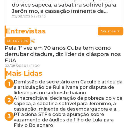
do vice sapeca, a sabatina sofrível para
Jerônimo, a cassação iminente da
desembargadora e a vaga do Quinto
05/08/2026 às 12:16
para o MP baiano
Entrevistas
Ver mais
ENTREVISTAS
Pela 1ª vez em 70 anos Cuba tem como
derrubar ditadura, diz líder da diáspora nos
EUA
02/08/2026 às 11:00
Mais Lidas
Demissão de secretário em Caculé é atribuída
1
a articulação de Rui e Ivana por disputa de
lideranças no sudoeste baiano
A inacreditável declaração de pobreza do vice
2
sapeca, a sabatina sofrível para Jerônimo, a
cassação iminente da desembargadora e a
vaga do Quinto para o MP baiano
PT aciona STF e cobra apuração sobre
3
vazamento de áudios de filho de Lula para
Flávio Bolsonaro