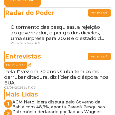
Radar do Poder
Ver mais
O tormento das pesquisas, a rejeição
ao governador, o perigo dos diciclos,
uma surpresa para 2028 e o estado de
terceira guerra mundial
29/07/2026 às 14:36
Entrevistas
Ver mais
ENTREVISTAS
Pela 1ª vez em 70 anos Cuba tem como
derrubar ditadura, diz líder da diáspora nos
EUA
02/08/2026 às 11:00
Mais Lidas
ACM Neto lidera disputa pelo Governo da
1
Bahia com 48,9%, aponta Paraná Pesquisas
Patrimônio declarado por Jaques Wagner
2