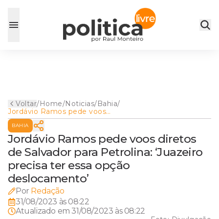
Voltar
/
Home
/
Noticias
/
Bahia
/
Jordávio Ramos pede voos
diretos de Salvador para
BAHIA
Petrolina: ‘Juazeiro precisa
ter essa opção
Jordávio Ramos pede voos diretos
deslocamento’
de Salvador para Petrolina: ‘Juazeiro
precisa ter essa opção
deslocamento’
Por
Redação
31/08/2023 às 08:22
Atualizado em
31/08/2023 às 08:22