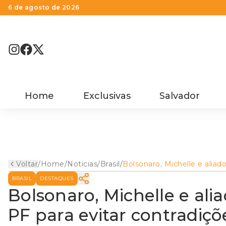
6 de agosto de 2026
Home
Exclusivas
Salvador
Voltar
/
Home
/
Noticias
/
Brasil
/
Bolsonaro, Michelle e aliad
depõem sob pressão à PF
BRASIL
DESTAQUES
para evitar contradições
sobre joias
Bolsonaro, Michelle e al
PF para evitar contradiçõ