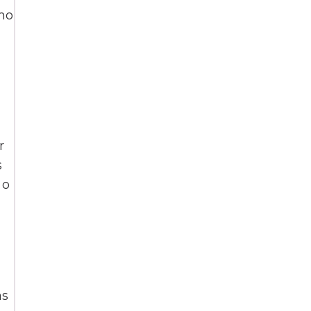
mo
r
s
 o
as