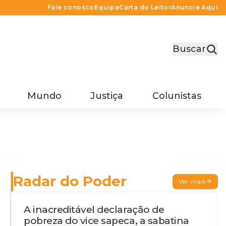
Fale conosco
Equipe
Carta do Leitor
Anuncie Aqui
Buscar
Mundo
Justiça
Colunistas
Radar do Poder
Ver mais
A inacreditável declaração de
pobreza do vice sapeca, a sabatina