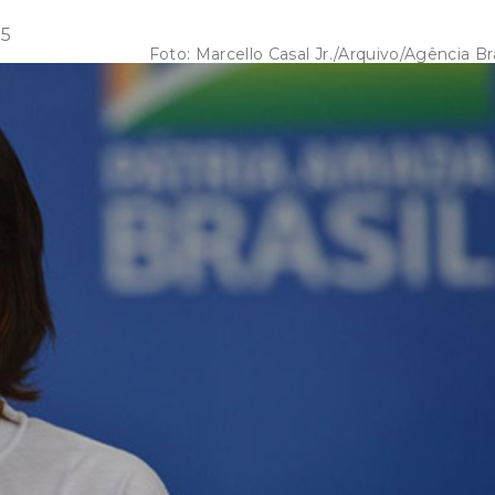
35
Foto:
Marcello Casal Jr./Arquivo/Agência Bra