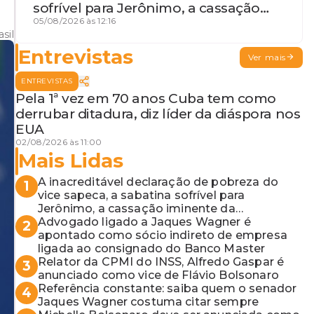
sofrível para Jerônimo, a cassação
iminente da desembargadora e a
05/08/2026 às 12:16
sil
vaga do Quinto para o MP baiano
Entrevistas
Ver mais
ENTREVISTAS
Pela 1ª vez em 70 anos Cuba tem como
derrubar ditadura, diz líder da diáspora nos
EUA
02/08/2026 às 11:00
Mais Lidas
A inacreditável declaração de pobreza do
1
vice sapeca, a sabatina sofrível para
Jerônimo, a cassação iminente da
desembargadora e a vaga do Quinto para o
Advogado ligado a Jaques Wagner é
2
MP baiano
apontado como sócio indireto de empresa
ligada ao consignado do Banco Master
Relator da CPMI do INSS, Alfredo Gaspar é
3
anunciado como vice de Flávio Bolsonaro
Referência constante: saiba quem o senador
4
Jaques Wagner costuma citar sempre