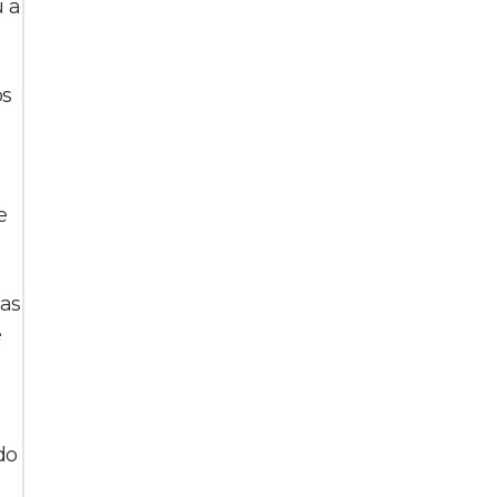
u a
os
e
 as
é
do