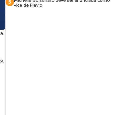
Michelle Bolsonaro deve ser anunciada como
5
vice de Flávio
ma
ck