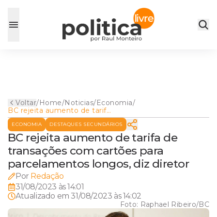
Voltar
/
Home
/
Noticias
/
Economia
/
BC rejeita aumento de tarifa
de transações com cartões
ECONOMIA
DESTAQUES SECUNDÁRIOS
para parcelamentos longos,
diz diretor
BC rejeita aumento de tarifa de
transações com cartões para
parcelamentos longos, diz diretor
Por
Redação
31/08/2023 às 14:01
Atualizado em
31/08/2023 às 14:02
Foto:
Raphael Ribeiro/BC