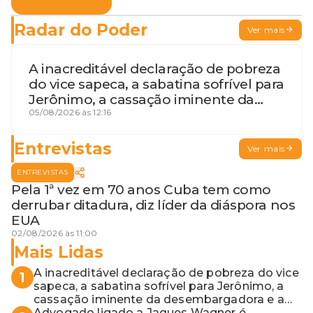
Radar do Poder
Ver mais
A inacreditável declaração de pobreza
do vice sapeca, a sabatina sofrível para
Jerônimo, a cassação iminente da
desembargadora e a vaga do Quinto
05/08/2026 às 12:16
para o MP baiano
Entrevistas
Ver mais
ENTREVISTAS
Pela 1ª vez em 70 anos Cuba tem como
derrubar ditadura, diz líder da diáspora nos
EUA
02/08/2026 às 11:00
Mais Lidas
A inacreditável declaração de pobreza do vice
1
sapeca, a sabatina sofrível para Jerônimo, a
cassação iminente da desembargadora e a
vaga do Quinto para o MP baiano
Advogado ligado a Jaques Wagner é