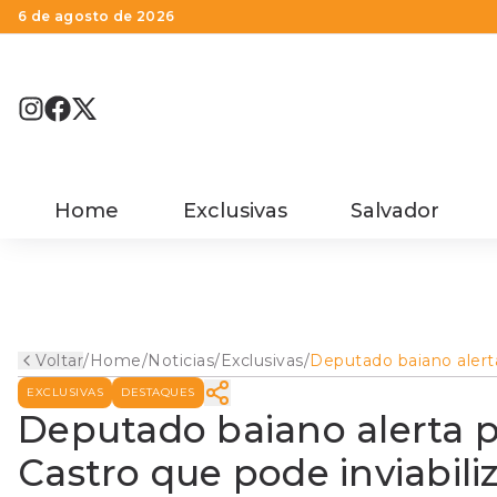
6 de agosto de 2026
Home
Exclusivas
Salvador
Voltar
/
Home
/
Noticias
/
Exclusivas
/
Deputado baiano alert
manobra de Tarcísio e 
EXCLUSIVAS
DESTAQUES
que pode inviabilizar
instalação na Bahia d
Deputado baiano alerta p
da Unigel
Castro que pode inviabili