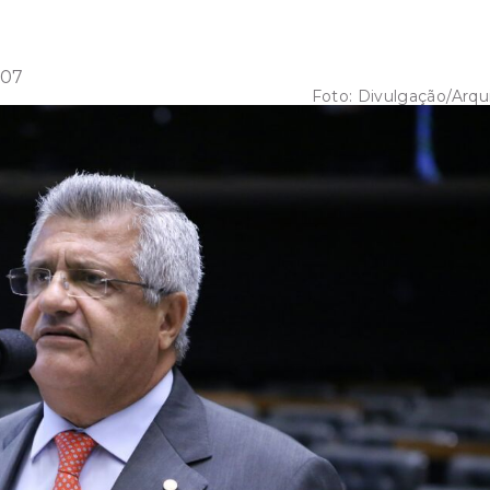
:07
Foto:
Divulgação/Arqu