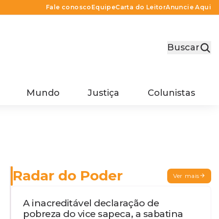
Fale conosco
Equipe
Carta do Leitor
Anuncie Aqui
Buscar
Mundo
Justiça
Colunistas
Radar do Poder
Ver mais
A inacreditável declaração de
pobreza do vice sapeca, a sabatina