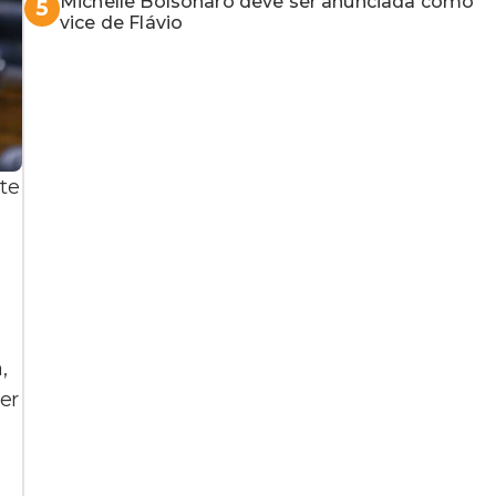
Michelle Bolsonaro deve ser anunciada como
5
vice de Flávio
te
,
er