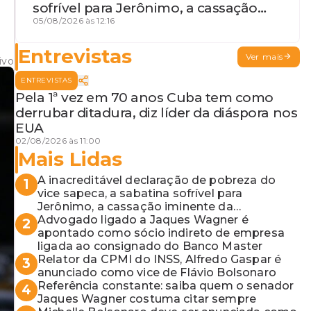
sofrível para Jerônimo, a cassação
iminente da desembargadora e a
05/08/2026 às 12:16
vaga do Quinto para o MP baiano
Entrevistas
Ver mais
ivo
ENTREVISTAS
Pela 1ª vez em 70 anos Cuba tem como
derrubar ditadura, diz líder da diáspora nos
EUA
02/08/2026 às 11:00
Mais Lidas
A inacreditável declaração de pobreza do
1
vice sapeca, a sabatina sofrível para
Jerônimo, a cassação iminente da
desembargadora e a vaga do Quinto para o
Advogado ligado a Jaques Wagner é
2
MP baiano
apontado como sócio indireto de empresa
ligada ao consignado do Banco Master
Relator da CPMI do INSS, Alfredo Gaspar é
3
anunciado como vice de Flávio Bolsonaro
Referência constante: saiba quem o senador
4
Jaques Wagner costuma citar sempre