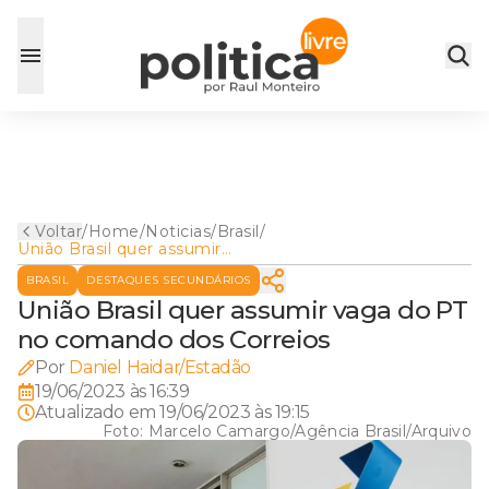
Voltar
/
Home
/
Noticias
/
Brasil
/
União Brasil quer assumir
vaga do PT no comando dos
BRASIL
DESTAQUES SECUNDÁRIOS
Correios
União Brasil quer assumir vaga do PT
no comando dos Correios
Por
Daniel Haidar/Estadão
19/06/2023 às 16:39
Atualizado em
19/06/2023 às 19:15
Foto:
Marcelo Camargo/Agência Brasil/Arquivo