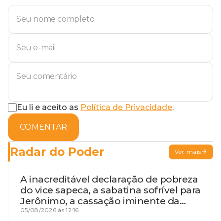
Eu li e aceito as
Política de Privacidade
.
COMENTAR
Radar do Poder
Ver mais
A inacreditável declaração de pobreza
do vice sapeca, a sabatina sofrível para
Jerônimo, a cassação iminente da
desembargadora e a vaga do Quinto
05/08/2026 às 12:16