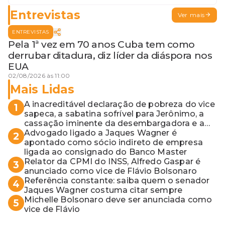
para o MP baiano
Entrevistas
Ver mais
ENTREVISTAS
Pela 1ª vez em 70 anos Cuba tem como
derrubar ditadura, diz líder da diáspora nos
EUA
02/08/2026 às 11:00
Mais Lidas
A inacreditável declaração de pobreza do vice
1
sapeca, a sabatina sofrível para Jerônimo, a
cassação iminente da desembargadora e a
vaga do Quinto para o MP baiano
Advogado ligado a Jaques Wagner é
2
apontado como sócio indireto de empresa
ligada ao consignado do Banco Master
Relator da CPMI do INSS, Alfredo Gaspar é
3
anunciado como vice de Flávio Bolsonaro
Referência constante: saiba quem o senador
4
Jaques Wagner costuma citar sempre
Michelle Bolsonaro deve ser anunciada como
5
vice de Flávio