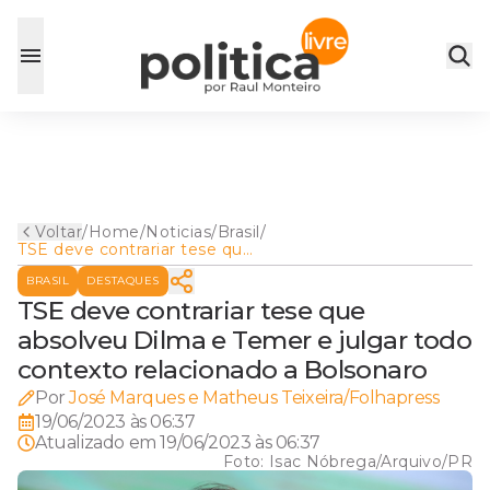
Voltar
/
Home
/
Noticias
/
Brasil
/
TSE deve contrariar tese que
absolveu Dilma e Temer e
BRASIL
DESTAQUES
julgar todo contexto
relacionado a Bolsonaro
TSE deve contrariar tese que
absolveu Dilma e Temer e julgar todo
contexto relacionado a Bolsonaro
Por
José Marques e Matheus Teixeira/Folhapress
19/06/2023 às 06:37
Atualizado em
19/06/2023 às 06:37
Foto:
Isac Nóbrega/Arquivo/PR