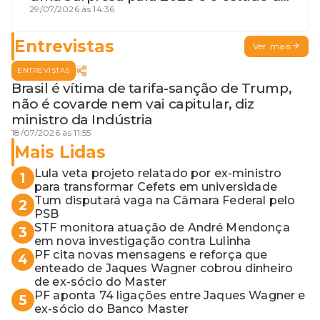
terceira guerra mundial
29/07/2026 às 14:36
Entrevistas
Ver mais
ENTREVISTAS
Brasil é vítima de tarifa-sanção de Trump,
não é covarde nem vai capitular, diz
ministro da Indústria
18/07/2026 às 11:55
Mais Lidas
Lula veta projeto relatado por ex-ministro
1
para transformar Cefets em universidade
Tum disputará vaga na Câmara Federal pelo
2
PSB
STF monitora atuação de André Mendonça
3
em nova investigação contra Lulinha
PF cita novas mensagens e reforça que
4
enteado de Jaques Wagner cobrou dinheiro
de ex-sócio do Master
PF aponta 74 ligações entre Jaques Wagner e
5
ex-sócio do Banco Master