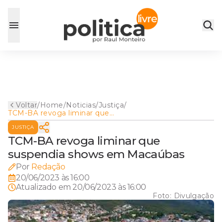
Voltar
/
Home
/
Noticias
/
Justiça
/
TCM-BA revoga liminar que
suspendia shows em
JUSTIÇA
Macaúbas
TCM-BA revoga liminar que
suspendia shows em Macaúbas
Por
Redação
20/06/2023 às 16:00
Atualizado em
20/06/2023 às 16:00
Foto:
Divulgação