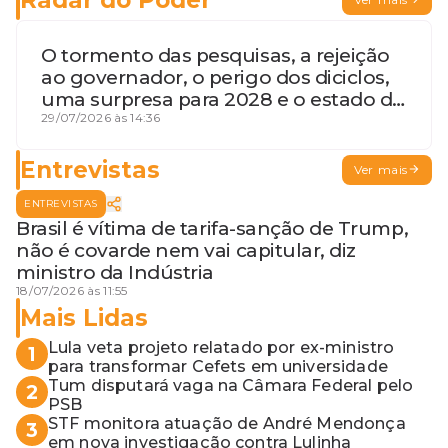
O tormento das pesquisas, a rejeição
ao governador, o perigo dos diciclos,
uma surpresa para 2028 e o estado de
terceira guerra mundial
29/07/2026 às 14:36
Entrevistas
Ver mais
ENTREVISTAS
Brasil é vítima de tarifa-sanção de Trump,
não é covarde nem vai capitular, diz
ministro da Indústria
18/07/2026 às 11:55
Mais Lidas
Lula veta projeto relatado por ex-ministro
1
para transformar Cefets em universidade
Tum disputará vaga na Câmara Federal pelo
2
PSB
STF monitora atuação de André Mendonça
3
em nova investigação contra Lulinha