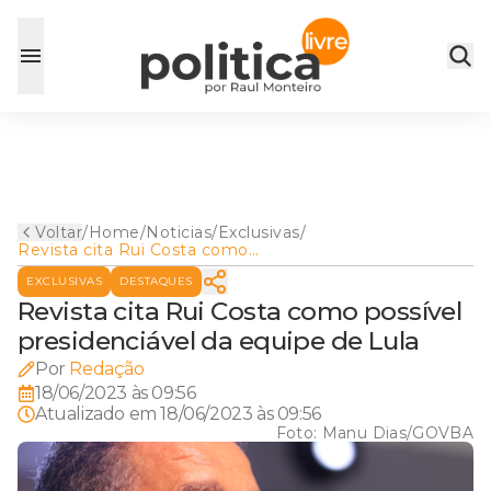
Voltar
/
Home
/
Noticias
/
Exclusivas
/
Revista cita Rui Costa como
possível presidenciável da
EXCLUSIVAS
DESTAQUES
equipe de Lula
Revista cita Rui Costa como possível
presidenciável da equipe de Lula
Por
Redação
18/06/2023 às 09:56
Atualizado em
18/06/2023 às 09:56
Foto:
Manu Dias/GOVBA