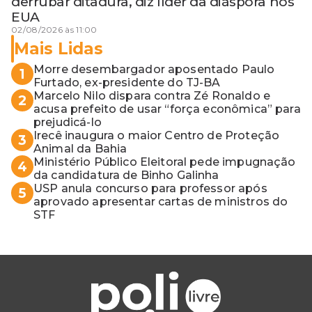
derrubar ditadura, diz líder da diáspora nos
EUA
02/08/2026 às 11:00
Mais Lidas
Morre desembargador aposentado Paulo
1
Furtado, ex-presidente do TJ-BA
Marcelo Nilo dispara contra Zé Ronaldo e
2
acusa prefeito de usar “força econômica” para
prejudicá-lo
Irecê inaugura o maior Centro de Proteção
3
Animal da Bahia
Ministério Público Eleitoral pede impugnação
4
da candidatura de Binho Galinha
USP anula concurso para professor após
5
aprovado apresentar cartas de ministros do
STF