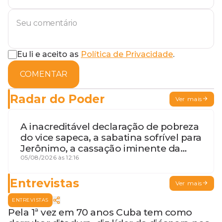
Eu li e aceito as
Política de Privacidade
.
COMENTAR
Radar do Poder
Ver mais
A inacreditável declaração de pobreza
do vice sapeca, a sabatina sofrível para
Jerônimo, a cassação iminente da
desembargadora e a vaga do Quinto
05/08/2026 às 12:16
para o MP baiano
Entrevistas
Ver mais
ENTREVISTAS
Pela 1ª vez em 70 anos Cuba tem como