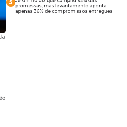
Jerônimo diz que cumpriu 92% das
5
promessas, mas levantamento aponta
apenas 36% de compromissos entregues
da
ção