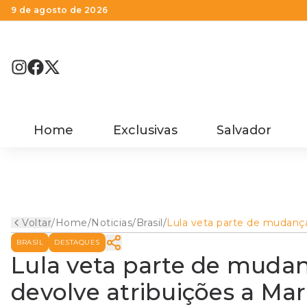
9 de agosto de 2026
Home
Exclusivas
Salvador
Voltar
/
Home
/
Noticias
/
Brasil
/
Lula veta parte de mudanç
do Congresso e devolve
BRASIL
DESTAQUES
atribuições a Marina e Rui
Costa
Lula veta parte de muda
devolve atribuições a Mar