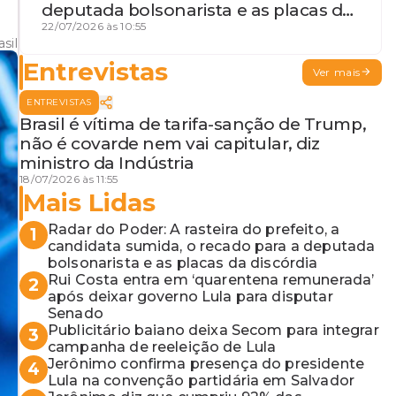
deputada bolsonarista e as placas da
discórdia
22/07/2026 às 10:55
sil
Entrevistas
Ver mais
ENTREVISTAS
Brasil é vítima de tarifa-sanção de Trump,
não é covarde nem vai capitular, diz
ministro da Indústria
18/07/2026 às 11:55
Mais Lidas
Radar do Poder: A rasteira do prefeito, a
1
candidata sumida, o recado para a deputada
bolsonarista e as placas da discórdia
Rui Costa entra em ‘quarentena remunerada’
2
após deixar governo Lula para disputar
Senado
Publicitário baiano deixa Secom para integrar
3
campanha de reeleição de Lula
Jerônimo confirma presença do presidente
4
Lula na convenção partidária em Salvador