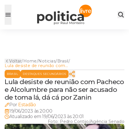
Voltar
/
Home
/
Noticias
/
Brasil
/
Lula desiste de reunião com
Pacheco e Alcolumbre para
BRASIL
DESTAQUES SECUNDÁRIOS
não ser acusado de toma lá,
dá cá por Zanin
Lula desiste de reunião com Pacheco
e Alcolumbre para não ser acusado
de toma lá, dá cá por Zanin
Por
Estadão
19/06/2023 às 20:00
Atualizado em
19/06/2023 às 20:01
Foto:
Pedro Contijo/Agência Senado