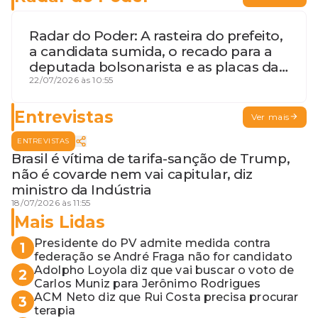
Radar do Poder: A rasteira do prefeito,
a candidata sumida, o recado para a
deputada bolsonarista e as placas da
discórdia
22/07/2026 às 10:55
Entrevistas
Ver mais
ENTREVISTAS
Brasil é vítima de tarifa-sanção de Trump,
não é covarde nem vai capitular, diz
ministro da Indústria
18/07/2026 às 11:55
Mais Lidas
Presidente do PV admite medida contra
1
federação se André Fraga não for candidato
Adolpho Loyola diz que vai buscar o voto de
2
Carlos Muniz para Jerônimo Rodrigues
ACM Neto diz que Rui Costa precisa procurar
3
terapia