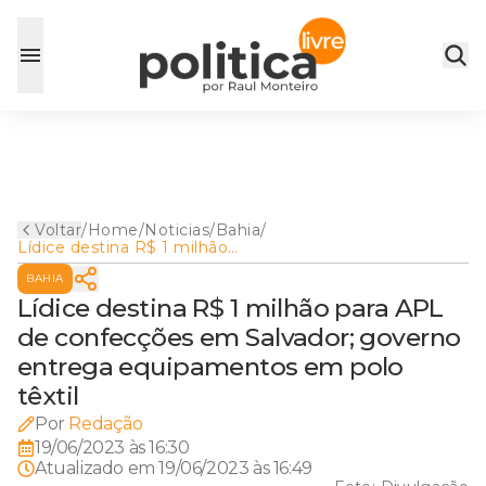
Voltar
/
Home
/
Noticias
/
Bahia
/
Lídice destina R$ 1 milhão
para APL de confecções em
BAHIA
Salvador; governo entrega
equipamentos em polo têxtil
Lídice destina R$ 1 milhão para APL
de confecções em Salvador; governo
entrega equipamentos em polo
têxtil
Por
Redação
19/06/2023 às 16:30
Atualizado em
19/06/2023 às 16:49