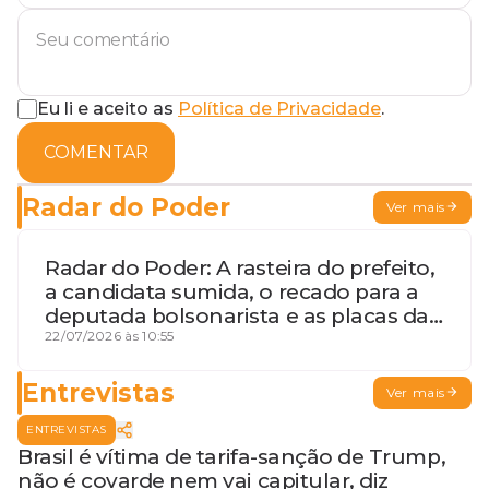
Eu li e aceito as
Política de Privacidade
.
COMENTAR
Radar do Poder
Ver mais
Radar do Poder: A rasteira do prefeito,
a candidata sumida, o recado para a
deputada bolsonarista e as placas da
discórdia
22/07/2026 às 10:55
Entrevistas
Ver mais
ENTREVISTAS
Brasil é vítima de tarifa-sanção de Trump,
não é covarde nem vai capitular, diz