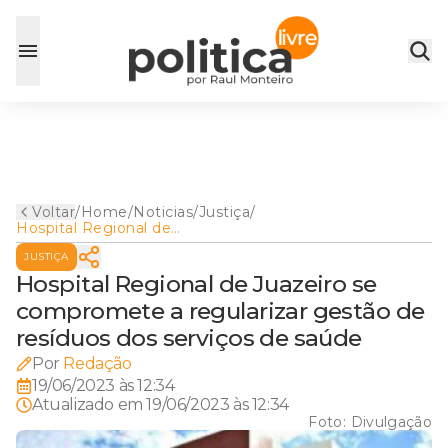
Voltar
/
Home
/
Noticias
/
Justiça
/
Hospital Regional de
Juazeiro se compromete a
JUSTIÇA
regularizar gestão de
resíduos dos serviços de
Hospital Regional de Juazeiro se
saúde
compromete a regularizar gestão de
resíduos dos serviços de saúde
Por
Redação
19/06/2023 às 12:34
Atualizado em
19/06/2023 às 12:34
Foto:
Divulgação