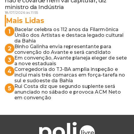
não é covarde nem vai capitular, diz
ministro da Indústria
18/07/2026 às 11:55
Mais Lidas
Bacelar celebra os 112 anos da Filarmônica
1
União dos Artistas e destaca legado cultural
da Bahia
Binho Galinha envia representante para
2
convenção do Avante e será candidato
Em convenção, Avante planeja eleger de sete
3
a nove estaduais
Corregedoria do TJ-BA amplia inspeção e
4
inclui mais três comarcas em força-tarefa no
sul e sudoeste da Bahia
Rui Costa diz que segundo suplente será
5
anunciado no sábado e provoca ACM Neto
em convenção