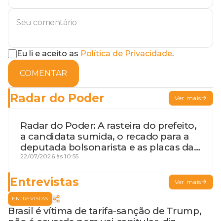
Eu li e aceito as
Política de Privacidade
.
COMENTAR
Radar do Poder
Ver mais
Radar do Poder: A rasteira do prefeito,
a candidata sumida, o recado para a
deputada bolsonarista e as placas da
discórdia
22/07/2026 às 10:55
Entrevistas
Ver mais
ENTREVISTAS
Brasil é vítima de tarifa-sanção de Trump,