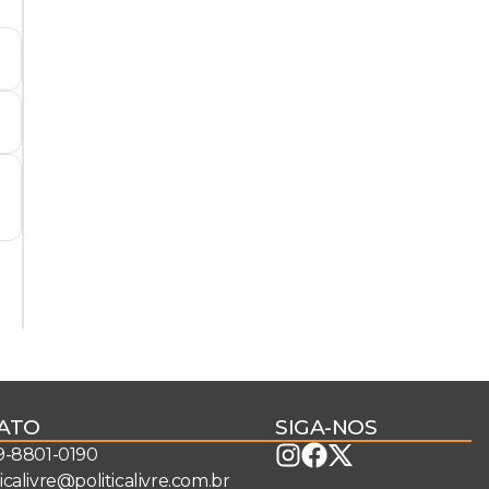
ATO
SIGA-NOS
 9-8801-0190
ticalivre@politicalivre.com.br