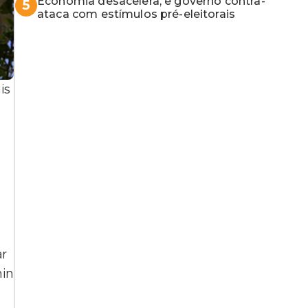
Economia desacelera, e governo contra-
5
ataca com estímulos pré-eleitorais
is
ar
min