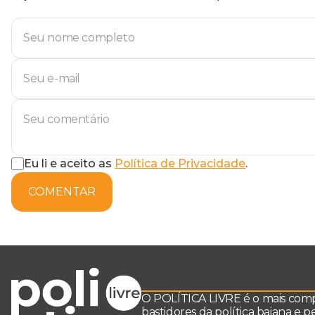
Eu li e aceito as
Política de Privacidade
.
COMENTAR
O POLÍTICA LIVRE é o mais comple
bastidores da política baiana e 