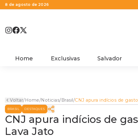
8 de agosto de 2026
Home
Exclusivas
Salvador
Voltar
/
Home
/
Noticias
/
Brasil
/
CNJ apura indícios de gast
de R$ 1 bi sem lastro na La
BRASIL
DESTAQUES
Jato
CNJ apura indícios de gas
Lava Jato