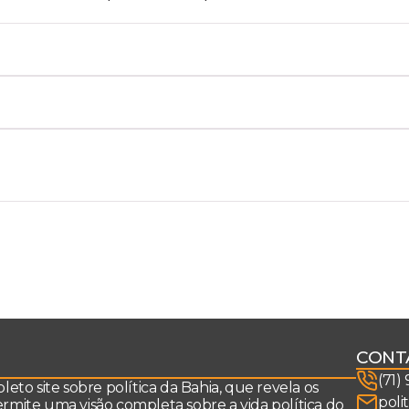
CONT
(71)
to site sobre política da Bahia, que revela os
poli
permite uma visão completa sobre a vida política do