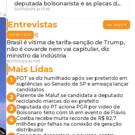
deputada bolsonarista e as placas da
discórdia
22/07/2026 às 10:55
F-4
Entrevistas
Ver mais
ENTREVISTAS
Brasil é vítima de tarifa-sanção de Trump,
não é covarde nem vai capitular, diz
ministro da Indústria
18/07/2026 às 11:55
Mais Lidas
PDT se diz humilhado após ser preterido em
1
suplências ao Senado de SP e ameaça lançar
candidatos
Parente de Maluf se candidata a deputado
2
reciclando marcas do ex-prefeito
Deputada do PT aciona PGR por vídeo de
3
Bolsonaro feito com IA em evento de Flávio
Coelba recebe multa recorde de R$ 82,7
4
milhões por falhas na conexão de geração
distribuída