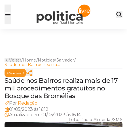
Voltar
/
Home
/
Noticias
/
Salvador
/
Saúde nos Bairros realiza
mais de 17 mil
SALVADOR
procedimentos gratuitos no
Bosque das Bromélias
Saúde nos Bairros realiza mais de 17
mil procedimentos gratuitos no
Bosque das Bromélias
Por
Redação
01/05/2023 às 16:12
Atualizado em
01/05/2023 às 16:14
Foto:
Paulo Almeida /SMS