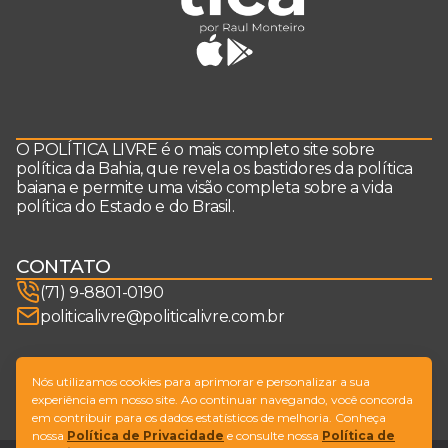
O POLÍTICA LIVRE é o mais completo site sobre
política da Bahia, que revela os bastidores da política
baiana e permite uma visão completa sobre a vida
política do Estado e do Brasil.
CONTATO
(71) 9-8801-0190
politicalivre@politicalivre.com.br
SIGA-NOS
Nós utilizamos cookies para aprimorar e personalizar a sua
experiência em nosso site. Ao continuar navegando, você concorda
em contribuir para os dados estatísticos de melhoria. Conheça
nossa
Política de Privacidade
e consulte nossa
Política de