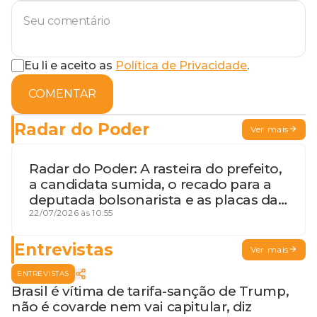
Eu li e aceito as
Política de Privacidade
.
COMENTAR
Radar do Poder
Ver mais
Radar do Poder: A rasteira do prefeito,
a candidata sumida, o recado para a
deputada bolsonarista e as placas da
discórdia
22/07/2026 às 10:55
Entrevistas
Ver mais
ENTREVISTAS
Brasil é vítima de tarifa-sanção de Trump,
não é covarde nem vai capitular, diz